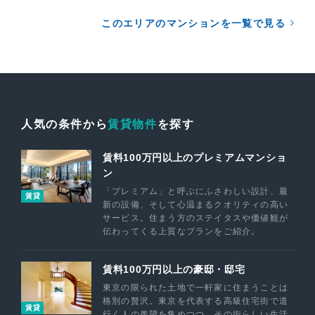
このエリアのマンションを一覧で見る
人気の条件から
賃貸物件
を探す
賃料100万円以上のプレミアムマンショ
ン
「プレミアム」と呼ぶにふさわしい設計、最
賃貸
新の設備、そして心温まるクオリティの高い
サービス。住まう方のステイタスや価値観が
伝わってくる上質なプランをご紹介。
賃料100万円以上の豪邸・邸宅
東京の限られた土地で一軒家に住まうことは
格別の贅沢。東京を代表する高級住宅街で道
賃貸
行く人の羨望を集めつつ、その街らしい生活