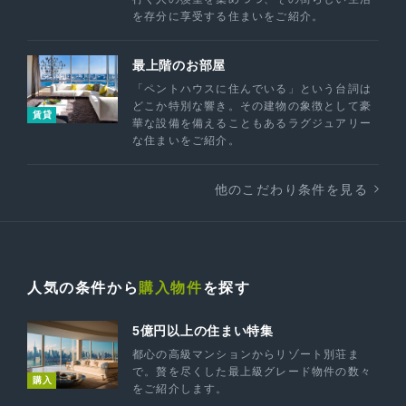
を存分に享受する住まいをご紹介。
最上階のお部屋
「ペントハウスに住んでいる」という台詞は
どこか特別な響き。その建物の象徴として豪
賃貸
華な設備を備えることもあるラグジュアリー
な住まいをご紹介。
他のこだわり条件を見る
人気の条件から
購入物件
を探す
5億円以上の住まい特集
都心の高級マンションからリゾート別荘ま
で。贅を尽くした最上級グレード物件の数々
購入
をご紹介します。