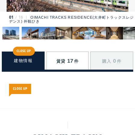
01
16
OIMACHI TRACKS RESIDENCE(大井町トラックスレジ
デンス) 外観ひき
CLOSE UP
17
0
建物情報
賃貸
件
購入
件
CLOSE UP