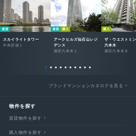
賃貸
賃貸
購入
購入
スカイライトタワー
アークヒルズ仙石山レジ
ザ・ウエストミ
中央区佃１
デンス
六本木
港区六本木１
港区六本木６
ブランドマンションカタログを見る
物件を探す
賃貸物件を探す
購入物件を探す