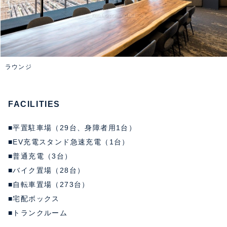
ラウンジ
FACILITIES
■平置駐車場（29台、身障者用1台）
■EV充電スタンド急速充電（1台）
■普通充電（3台）
■バイク置場（28台）
■自転車置場（273台）
■宅配ボックス
■トランクルーム