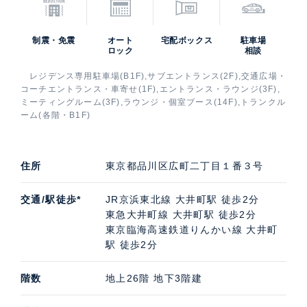
制震・免震
オート
宅配ボックス
駐車場
ロック
相談
レジデンス専用駐車場(B1F),サブエントランス(2F),交通広場・
コーチエントランス・車寄せ(1F),エントランス・ラウンジ(3F),
ミーティングルーム(3F),ラウンジ・個室ブース(14F),トランクル
ーム(各階・B1F)
住所
東京都品川区広町二丁目１番３号
交通/駅徒歩*
JR京浜東北線 大井町駅 徒歩2分
東急大井町線 大井町駅 徒歩2分
東京臨海高速鉄道りんかい線 大井町
駅 徒歩2分
階数
地上26階 地下3階建