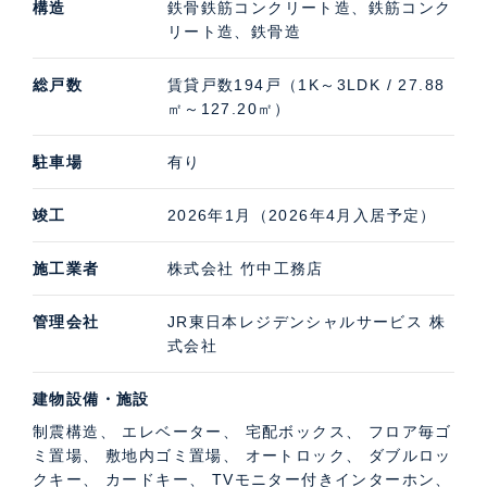
構造
鉄骨鉄筋コンクリート造、鉄筋コンク
リート造、鉄骨造
総戸数
賃貸戸数194戸（1K～3LDK / 27.88
㎡～127.20㎡）
駐車場
有り
竣工
2026年1月（2026年4月入居予定）
施工業者
株式会社 竹中工務店
管理会社
JR東日本レジデンシャルサービス 株
式会社
建物設備・施設
制震構造、 エレベーター、 宅配ボックス、 フロア毎ゴ
ミ置場、 敷地内ゴミ置場、 オートロック、 ダブルロッ
クキー、 カードキー、 TVモニター付きインターホン、