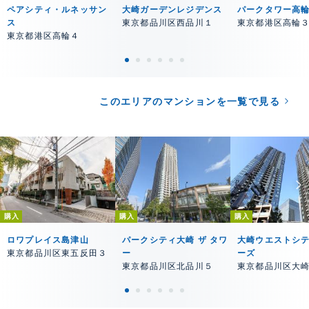
ペアシティ・ルネッサン
大崎ガーデンレジデンス
パークタワー高
ス
東京都品川区西品川１
東京都港区高輪
東京都港区高輪４
このエリアのマンションを一覧で見る
購入
購入
購入
ロワプレイス島津山
パークシティ大崎 ザ タワ
大崎ウエストシ
東京都品川区東五反田３
ー
ーズ
東京都品川区北品川５
東京都品川区大