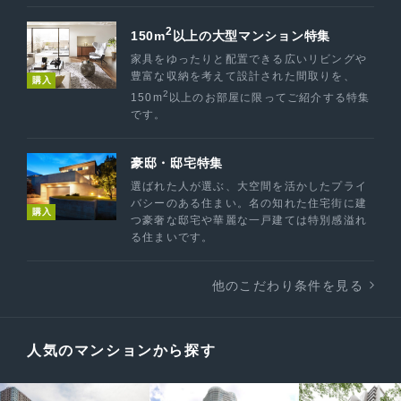
2
150m
以上の大型マンション特集
家具をゆったりと配置できる広いリビングや
豊富な収納を考えて設計された間取りを、
購入
2
150m
以上のお部屋に限ってご紹介する特集
です。
豪邸・邸宅特集
選ばれた人が選ぶ、大空間を活かしたプライ
バシーのある住まい。名の知れた住宅街に建
購入
つ豪奢な邸宅や華麗な一戸建ては特別感溢れ
る住まいです。
他のこだわり条件を見る
人気のマンションから探す