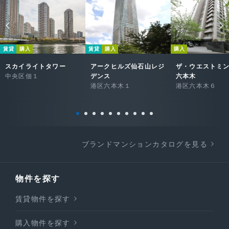
賃貸
購入
賃貸
購入
購入
スカイライトタワー
アークヒルズ仙石山レジ
ザ・ウエストミ
中央区佃１
デンス
六本木
港区六本木１
港区六本木６
ブランドマンションカタログを見る
物件を探す
賃貸物件を探す
購入物件を探す