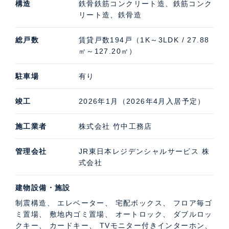
構造
鉄骨鉄筋コンクリート造、鉄筋コンク
リート造、鉄骨造
総戸数
賃貸戸数194戸（1K～3LDK / 27.88
㎡～127.20㎡）
駐車場
有り
竣工
2026年1月（2026年4月入居予定）
施工業者
株式会社 竹中工務店
管理会社
JR東日本レジデンシャルサービス 株
式会社
建物設備・施設
制震構造、 エレベーター、 宅配ボックス、 フロア毎ゴ
ミ置場、 敷地内ゴミ置場、 オートロック、 ダブルロッ
クキー、 カードキー、 TVモニター付きインターホン、