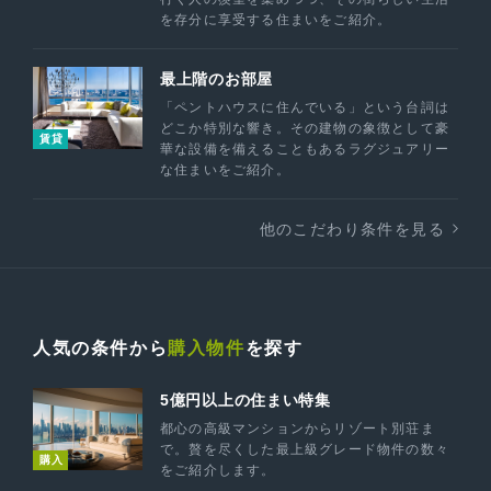
を存分に享受する住まいをご紹介。
最上階のお部屋
「ペントハウスに住んでいる」という台詞は
どこか特別な響き。その建物の象徴として豪
賃貸
華な設備を備えることもあるラグジュアリー
な住まいをご紹介。
他のこだわり条件を見る
人気の条件から
購入物件
を探す
5億円以上の住まい特集
都心の高級マンションからリゾート別荘ま
で。贅を尽くした最上級グレード物件の数々
購入
をご紹介します。