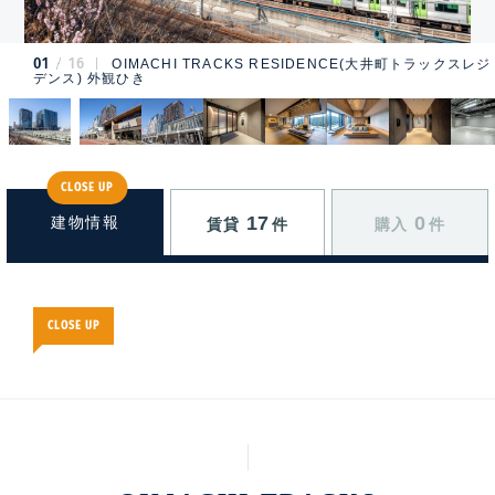
01
16
OIMACHI TRACKS RESIDENCE(大井町トラックスレジ
デンス) 外観ひき
CLOSE UP
17
0
建物情報
賃貸
件
購入
件
CLOSE UP