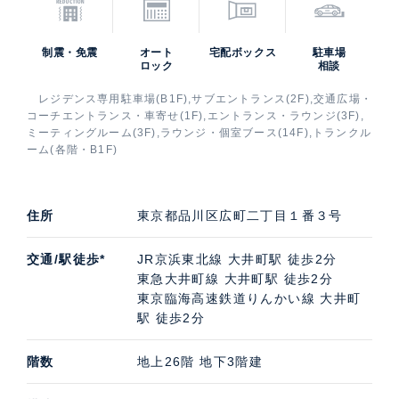
制震・免震
オート
宅配ボックス
駐車場
ロック
相談
レジデンス専用駐車場(B1F),サブエントランス(2F),交通広場・
コーチエントランス・車寄せ(1F),エントランス・ラウンジ(3F),
ミーティングルーム(3F),ラウンジ・個室ブース(14F),トランクル
ーム(各階・B1F)
住所
東京都品川区広町二丁目１番３号
交通/駅徒歩*
JR京浜東北線 大井町駅 徒歩2分
東急大井町線 大井町駅 徒歩2分
東京臨海高速鉄道りんかい線 大井町
駅 徒歩2分
階数
地上26階 地下3階建