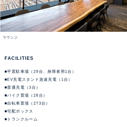
ラウンジ
FACILITIES
■平置駐車場（29台、身障者用1台）
■EV充電スタンド急速充電（1台）
■普通充電（3台）
■バイク置場（28台）
■自転車置場（273台）
■宅配ボックス
■トランクルーム