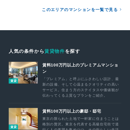
このエリアのマンションを一覧で見る
人気の条件から
賃貸物件
を探す
賃料100万円以上のプレミアムマンショ
ン
「プレミアム」と呼ぶにふさわしい設計、最
賃貸
新の設備、そして心温まるクオリティの高い
サービス。住まう方のステイタスや価値観が
伝わってくる上質なプランをご紹介。
賃料100万円以上の豪邸・邸宅
東京の限られた土地で一軒家に住まうことは
格別の贅沢。東京を代表する高級住宅街で道
賃貸
行く人の羨望を集めつつ、その街らしい生活