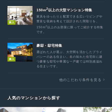
2
150m
以上の大型マンション特集
家具をゆったりと配置できる広いリビングや
豊富な収納を考えて設計された間取りを、
購入
2
150m
以上のお部屋に限ってご紹介する特集
です。
豪邸・邸宅特集
選ばれた人が選ぶ、大空間を活かしたプライ
バシーのある住まい。名の知れた住宅街に建
購入
つ豪奢な邸宅や華麗な一戸建ては特別感溢れ
る住まいです。
他のこだわり条件を見る
人気のマンションから探す