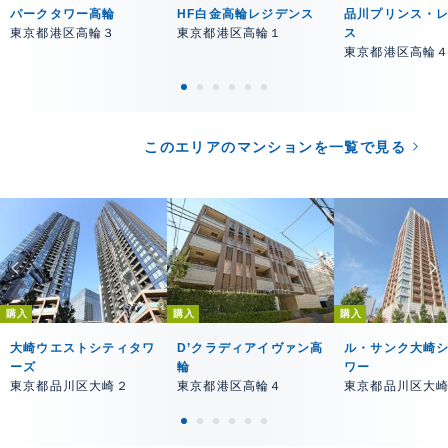
パークタワー高輪
HF白金高輪レジデンス
品川プリンス・
東京都港区高輪３
東京都港区高輪１
ス
東京都港区高輪
このエリアのマンションを一覧で見る
購入
購入
購入
大崎ウエストシティタワ
D’クラディアイヴァン高
ル・サンク大崎
ーズ
輪
ワー
東京都品川区大崎２
東京都港区高輪４
東京都品川区大