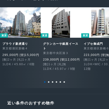
賃貸
賃貸
賃貸
プラウド新虎通り
グランカーサ銀座イース
イプセ御成門
東京都港区新橋４
ト
東京都港区新橋
東京都中央区湊３
295,000円 [管]15,000円
223,000円 [管]
[敷]2ヶ月 [礼]1ヶ月
239,000円 [管]12,000円
[敷]1ヶ月 [礼]2
1LDK / 45.60㎡ / 6階
[敷]1ヶ月 [礼]無
1LDK+WIC / 33
1LDK / 45.97㎡ / 9階
12階
近い条件のおすすめ物件