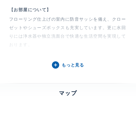
【お部屋について】
フローリング仕上げの室内に防音サッシを備え、クロー
ゼットやシューズボックスも充実しています。更に水回
りには浄水器や独立洗面台で快適な生活空間を実現して
おります。
【コンフォリア・リヴ八丁堀について】
もっと見る
コンフォリア・リヴ八丁堀は、2026年1月竣工の12階
建・総戸数53戸の都市型レジデンスです。アースカラ
ーとグレー基調の直線的でミニマルな外観が静かな存在
マップ
感を放ち、ロケーションは晴海通り門跡橋交差点から一
本入ったオフィスと住宅が並ぶ落ち着いた環境です。防
犯カメラやオートロック、TVモニター付きインターホ
ンなどのセキュリティ設備も充実し、ペット相談も可能
です。