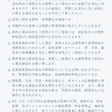
支払時点で適用される税率により算出された金額でお支払い頂
きますので、本サイト上の金額と、実際にお支払い頂く金額と
が異なる場合があることを予めご了承ください。
住宅に関する賃料・管理費は非課税です。
当物件の入居者には借家人賠償保険に加入していただきます。
契約に保証会社をご利用いただく場合には、保証会社との契約
締結並びに保証委託料のお支払をいただきます。
賃貸借契約が終了した場合、賃借人または居住者の使用状況や
清掃状況にかかわらず、室内清掃（カーペット、壁、天井、建
具及び設備機器を含む）費用を賃借人にご負担いただきます。
携帯電話の受信状況は、実際にご使用される携帯電話で室内か
ら通話確認をお願い致します。
定期借家契約の場合の再契約についてはお問い合わせ下さい。
尚、再契約が可能な場合は、別途再契約料等がかかります。
間取図・方位・写真・内装仕様など、本サイトの記載概要と現
況が異なる場合は現況を優先させていただきます。また、家具
付き等の表示がある場合を除き、写真中の家具・調度品などは
物件に含まれません。
BS、CS、CATV等の各種放送の視聴の可否、視聴方法、料金
形態、並びにインターネットの接続環境、料金形態は、物件別
に異なりますので、各サービスの提供業者に直接ご確認下さる