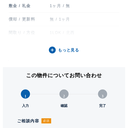
敷金 / 礼金
1ヶ月 / 無
償却 / 更新料
無 / 1ヶ月
間取り / 方位
1LDK / 北西
専有面積
41.10㎡ (12.43坪)
もっと見る
バルコニー関連
バルコニー
階建 / 所在階
地上12階建 / 8階部分
この物件についてお問い合わせ
構造 / 総戸数
鉄筋コンクリート造 / 53戸
1
2
3
竣工
2026年1月
入力
確認
完了
入居可能日
即
ご相談内容
必須
駐輪場・バイク置
駐輪場有り