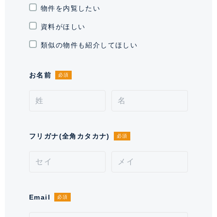
き場
物件を内覧したい
資料がほしい
通学区域小学校
中央小学校(約300m)
類似の物件も紹介してほしい
契約形態
普通借家契約
お名前
必須
契約期間（期日）
2年
入居諸条件
ペット相談(小型犬1匹または猫2匹
まで。敷金1カ月積み増し。)、 住
居兼事務所不可、 保証会社必須
フリガナ(全角カタカナ)
必須
備考
■退去時:清掃費・エアコン清掃費79,640円■小型犬1匹
又は猫2匹迄、敷金1ヶ月積増小型犬1匹又は猫2匹迄■保
証会社必須。【月次型】初回保証料:契約時月額賃料等
の40%、継続保証料:毎月月額賃料等の1%(※保証委託
Email
必須
最低金額 初回5万円、継続 月次1000円)。【年次
型】初回保証料:契約時月額賃料等の50%、継続保証料: