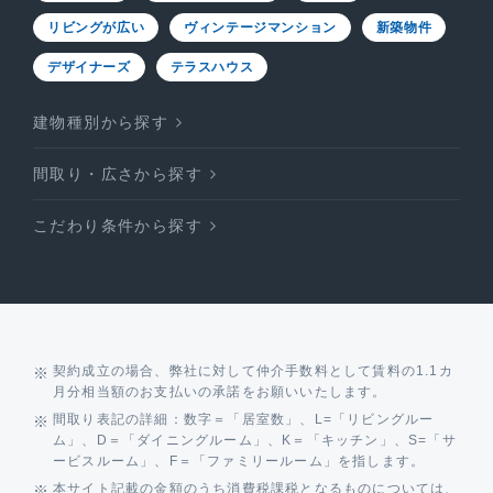
リビングが広い
ヴィンテージマンション
新築物件
デザイナーズ
テラスハウス
建物種別から探す
間取り・広さから探す
こだわり条件から探す
契約成立の場合、弊社に対して仲介手数料として賃料の1.1カ
月分相当額のお支払いの承諾をお願いいたします。
間取り表記の詳細：数字＝「居室数」、L=「リビングルー
ム」、D＝「ダイニングルーム」、K＝「キッチン」、S=「サ
ービスルーム」、F＝「ファミリールーム」を指します。
本サイト記載の金額のうち消費税課税となるものについては、