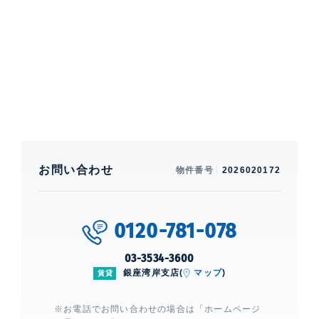
特徴
角部屋、 バルコニー
部屋設備
エアコン、 給湯、 室内洗濯機置場、 浴室乾燥機、 24
時間換気システム、 洗浄機能付便座、 バストイレ別、
洗面所独立、 クローゼット、 ウォークインクローゼッ
ト、 シューズインクローゼット、 シューズクローゼッ
ト、 グリル付き、 コンロ3口、 浄水器、 システムキッ
チン、 カウンターキッチン、 BS、 CS、 ネット使用料
お問い合わせ
物件番号
2026020172
不要、 ■ネット使用料不要:ファイバーゲートに限る
建物設備・施設
エレベーター、 宅配ボックス、 オー
0120-781-078
トロック、 ディンプルキー、 TVモニ
ター付きインターホン、 防犯カメラ
03-3534-3600
銀座湾岸支店(
マップ
)
賃貸
コンフォリア・リヴ八丁堀
※お電話でお問い合わせの場合は「ホームページ
建物詳細