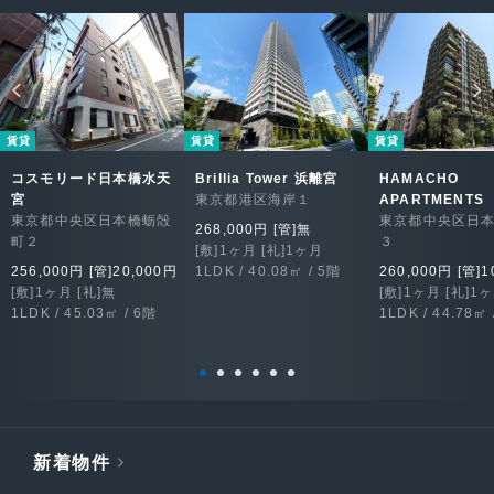
賃貸
賃貸
賃貸
コスモリード日本橋水天
Brillia Tower 浜離宮
HAMACHO
宮
東京都港区海岸１
APARTMENTS
東京都中央区日本橋蛎殻
東京都中央区日
268,000円 [管]無
町２
３
[敷]1ヶ月 [礼]1ヶ月
256,000円 [管]20,000円
1LDK / 40.08㎡ / 5階
260,000円 [管]1
[敷]1ヶ月 [礼]無
[敷]1ヶ月 [礼]1
1LDK / 45.03㎡ / 6階
1LDK / 44.78㎡ 
新着物件