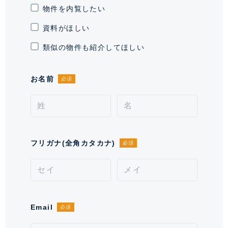
き場
物件を内覧したい
資料がほしい
通学区域小学校
中央小学校(約300m)
類似の物件も紹介してほしい
契約形態
普通借家契約
お名前
必須
契約期間（期日）
2年
入居諸条件
ペット相談(、)・W￠E)、 住居兼
事務所不可、 保証会社必須
備考
フリガナ(全角カタカナ)
必須
■退去時:清掃費・エアコン清掃費79,640円■小型犬1匹
又は猫2匹迄、敷金1ヶ月積増小型犬1匹又は猫2匹迄■保
証会社必須。【月次型】初回保証料:契約時月額賃料等
の40%、継続保証料:毎月月額賃料等の1%(※保証委託
最低金額 初回5万円、継続 月次1000円)。【年次
Email
必須
型】初回保証料:契約時月額賃料等の50%、継続保証料:
毎年1万円。※契約型は保証会社による。