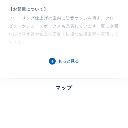
【お部屋について】
フローリング仕上げの室内に防音サッシを備え、クロー
ゼットやシューズボックスも充実しています。更に水回
りには浄水器や独立洗面台で快適な生活空間を実現して
おります。
【コンフォリア・リヴ八丁堀について】
もっと見る
コンフォリア・リヴ八丁堀は、2026年1月竣工の12階
建・総戸数53戸の都市型レジデンスです。アースカラ
ーとグレー基調の直線的でミニマルな外観が静かな存在
マップ
感を放ち、ロケーションは晴海通り門跡橋交差点から一
本入ったオフィスと住宅が並ぶ落ち着いた環境です。防
犯カメラやオートロック、TVモニター付きインターホ
ンなどのセキュリティ設備も充実し、ペット相談も可能
です。