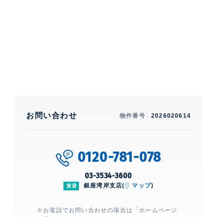
特徴
角部屋、 バルコニー
部屋設備
エアコン、 給湯、 室内洗濯機置場、 浴室乾燥機、 24
時間換気システム、 洗浄機能付便座、 バストイレ別、
洗面所独立、 クローゼット、 ウォークインクローゼッ
ト、 シューズインクローゼット、 シューズクローゼッ
ト、 グリル付き、 コンロ3口、 浄水器、 システムキッ
チン、 カウンターキッチン、 BS、 CS、 ネット使用料
お問い合わせ
物件番号
2026020614
不要、 ■インターネット使用料不要:ファイバーゲート
に限る
0120-781-078
建物設備・施設
エレベーター、 宅配ボックス、 敷地
内ゴミ置場、 オートロック、 ディン
03-3534-3600
プルキー、 TVモニター付きインター
銀座湾岸支店(
マップ
)
賃貸
ホン、 防犯カメラ
※お電話でお問い合わせの場合は「ホームページ