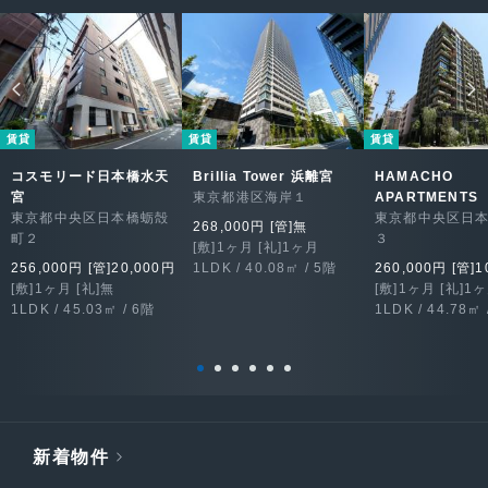
賃貸
賃貸
賃貸
コスモリード日本橋水天
Brillia Tower 浜離宮
HAMACHO
宮
東京都港区海岸１
APARTMENTS
東京都中央区日本橋蛎殻
東京都中央区日
268,000円 [管]無
町２
３
[敷]1ヶ月 [礼]1ヶ月
256,000円 [管]20,000円
1LDK / 40.08㎡ / 5階
260,000円 [管]1
[敷]1ヶ月 [礼]無
[敷]1ヶ月 [礼]1
1LDK / 45.03㎡ / 6階
1LDK / 44.78㎡ 
新着物件