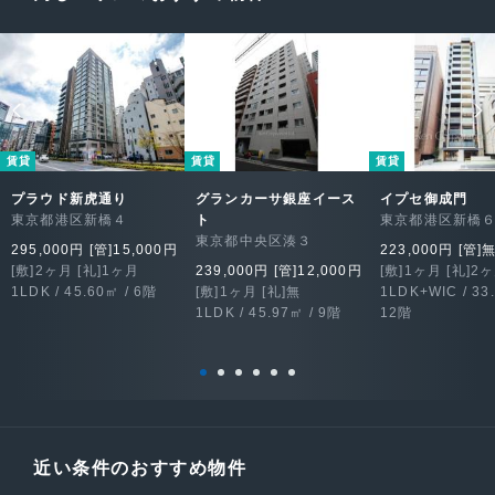
賃貸
賃貸
賃貸
プラウド新虎通り
グランカーサ銀座イース
イプセ御成門
東京都港区新橋４
ト
東京都港区新橋
東京都中央区湊３
295,000円 [管]15,000円
223,000円 [管]
[敷]2ヶ月 [礼]1ヶ月
239,000円 [管]12,000円
[敷]1ヶ月 [礼]2
1LDK / 45.60㎡ / 6階
[敷]1ヶ月 [礼]無
1LDK+WIC / 33
1LDK / 45.97㎡ / 9階
12階
近い条件のおすすめ物件