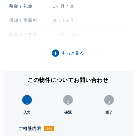
敷金 / 礼金
1ヶ月 / 無
償却 / 更新料
無 / 1ヶ月
間取り / 方位
1LDK / 北西
専有面積
41.10㎡ (12.43坪)
もっと見る
バルコニー関連
バルコニー
階建 / 所在階
地上12階建 / 10階部分
この物件についてお問い合わせ
構造 / 総戸数
鉄筋コンクリート造 / 53戸
1
2
3
竣工
2026年1月
入力
確認
完了
入居可能日
即
ご相談内容
必須
駐輪場・バイク置
駐輪場有り