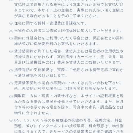
支払時点で適用される税率により算出された金額でお支払い頂
きますので、本サイト上の金額と、実際にお支払い頂く金額と
が異なる場合があることを予めご了承ください。
住宅に関する賃料・管理費は非課税です。
当物件の入居者には借家人賠償保険に加入していただきます。
契約に保証会社をご利用いただく場合には、保証会社との契約
締結並びに保証委託料のお支払をいただきます。
賃貸借契約が終了した場合、賃借人または居住者の使用状況や
清掃状況にかかわらず、室内清掃（カーペット、壁、天井、建
具及び設備機器を含む）費用を賃借人にご負担いただきます。
携帯電話の受信状況は、実際にご使用される携帯電話で室内か
ら通話確認をお願い致します。
定期借家契約の場合の再契約についてはお問い合わせ下さい。
尚、再契約が可能な場合は、別途再契約料等がかかります。
間取図・方位・写真・内装仕様など、本サイトの記載概要と現
況が異なる場合は現況を優先させていただきます。また、家具
付き等の表示がある場合を除き、写真中の家具・調度品などは
物件に含まれません。
BS、CS、CATV等の各種放送の視聴の可否、視聴方法、料金
形態、並びにインターネットの接続環境、料金形態は、物件別
に異なりますので、各サービスの提供業者に直接ご確認下さる