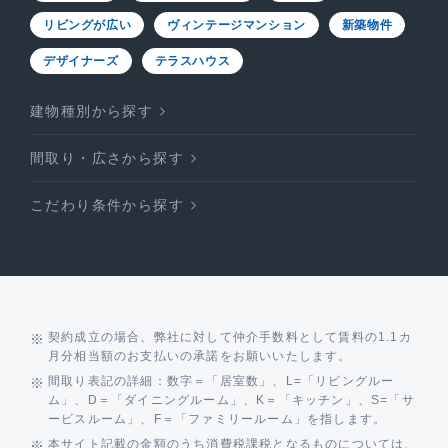
リビングが広い
ヴィンテージマンション
新築物件
デザイナーズ
テラスハウス
建物種別から探す
間取り・広さから探す
こだわり条件から探す
契約成立の場合、弊社に対して仲介手数料として賃料の1.1カ
月分相当額のお支払いの承諾をお願いいたします。
間取り表記の詳細：数字＝「居室数」、L=「リビングルー
ム」、D＝「ダイニングルーム」、K＝「キッチン」、S=「サ
ービスルーム」、F＝「ファミリールーム」を指します。
本サイト記載の金額のうち消費税課税となるものについては、