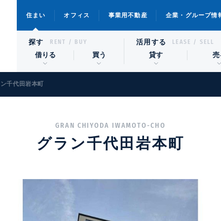
住まい
オフィス
事業用不動産
企業・グループ情
探す
活用する
RENT / BUY
LEASE / SELL
借りる
買う
貸す
売
ラン千代田岩本町
GRAN CHIYODA IWAMOTO-CHO
グラン千代田岩本町