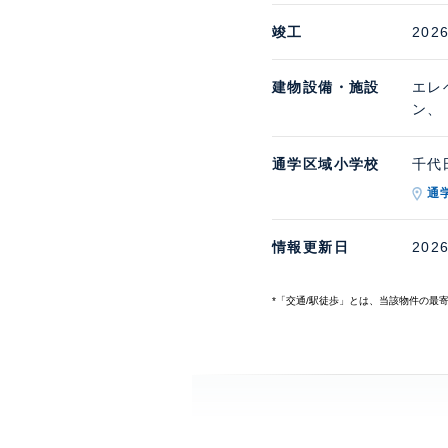
竣工
202
建物設備・施設
エレ
ン、
通学区域小学校
千代田
通
情報更新日
202
*「交通/駅徒歩」とは、当該物件の最