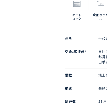
オート
宅配ボッ
ロック
ス
住所
千代
交通/駅徒歩*
日比
都営
山手
階数
地上
構造
鉄筋
総戸数
23戸