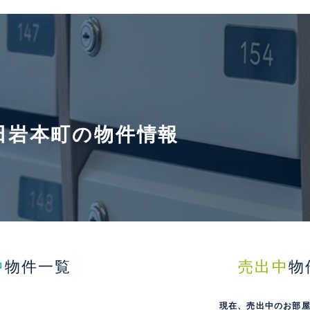
田岩本町の物件情報
中
物件一覧
売出中
物
現在、売出中のお部