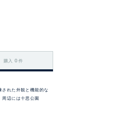
0
購入
件
練された外観と機能的な
。周辺には十思公園