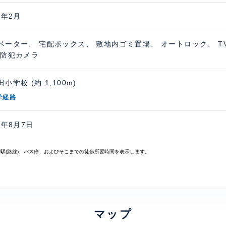
6年2月
ベーター、 宅配ボックス、 敷地内ゴミ置場、 オートロック、 
 防犯カメラ
小学校 (約 1,100m)
学経路
6年8月7日
寄駅(路線)、バス停、およびそこまでの徒歩所要時間を表示します。
マップ