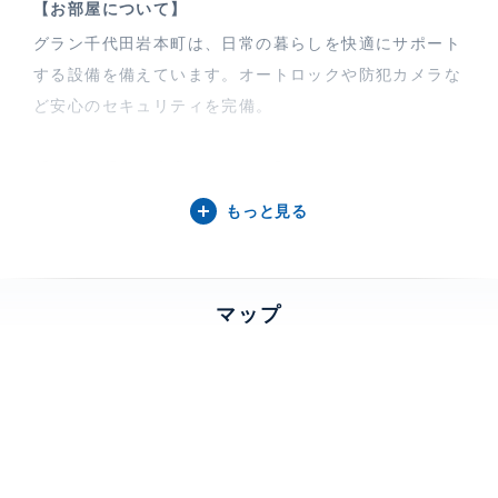
【お部屋について】
グラン千代田岩本町は、日常の暮らしを快適にサポート
する設備を備えています。オートロックや防犯カメラな
ど安心のセキュリティを完備。
【グラン千代田岩本町について】
ビジネスエリアと生活利便の融合する千代田区岩本町に
もっと見る
佇む「グラン千代田岩本町」。洗練された外観と機能的
な設備を備え、都市での上質な暮らしを提供します。複
数駅利用可能な点も大きな魅力です。周辺には十思公園
マップ
(110m、徒歩2分)があり、緑豊かな環境です。
特徴
角部屋、 バルコニー、 2面採光、 2
面バルコニー
部屋設備