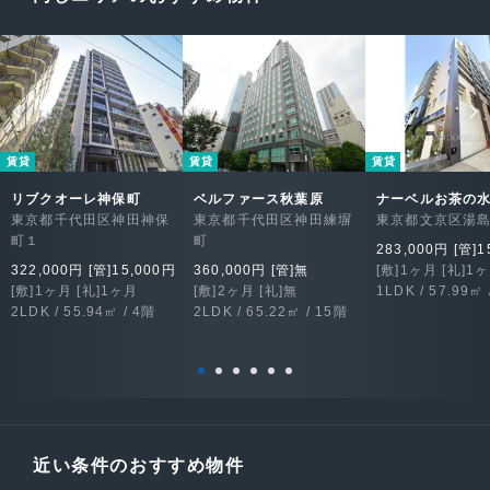
賃貸
賃貸
賃貸
リブクオーレ神保町
ベルファース秋葉原
ナーベルお茶の
東京都千代田区神田神保
東京都千代田区神田練塀
東京都文京区湯
町１
町
283,000円 [管]1
322,000円 [管]15,000円
360,000円 [管]無
[敷]1ヶ月 [礼]1
[敷]1ヶ月 [礼]1ヶ月
[敷]2ヶ月 [礼]無
1LDK / 57.99㎡ 
2LDK / 55.94㎡ / 4階
2LDK / 65.22㎡ / 15階
近い条件のおすすめ物件