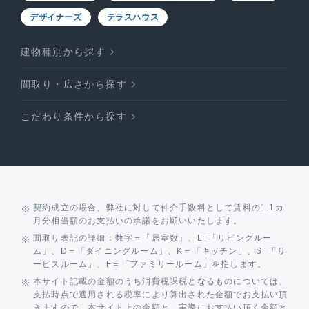
デザイナーズ
テラスハウス
建物種別から探す
間取り・広さから探す
こだわり条件から探す
契約成立の場合、弊社に対して仲介手数料として賃料の1.1カ
月分相当額のお支払いの承諾をお願いいたします。
間取り表記の詳細：数字＝「居室数」、L=「リビングルー
ム」、D＝「ダイニングルーム」、K＝「キッチン」、S=「サ
ービスルーム」、F＝「ファミリールーム」を指します。
本サイト記載の金額のうち消費税課税となるものについては、
支払時点で適用される税率により算出された金額でお支払い頂
きますので、本サイト上の金額と、実際にお支払い頂く金額と