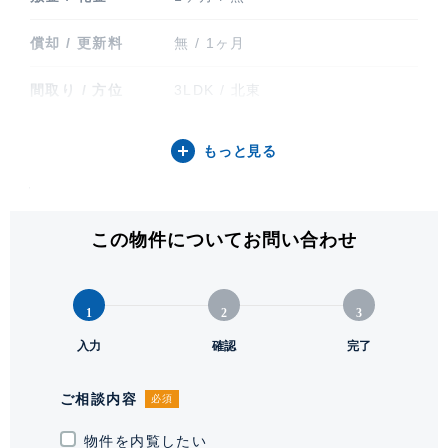
償却 / 更新料
無 / 1ヶ月
間取り / 方位
3LDK / 北東
専有面積
64.70㎡ (19.57坪)
もっと見る
バルコニー関連
バルコニー
階建 / 所在階
地上13階建 / 10階部分
この物件についてお問い合わせ
構造 / 総戸数
鉄筋コンクリート造 / 23戸
1
2
3
竣工
2026年2月
入力
確認
完了
入居可能日
即
ご相談内容
必須
駐輪場・バイク置
駐輪場有り 有料。■最新の空区画
き場
物件を内覧したい
情報、料金等はお問い合わせ下さ