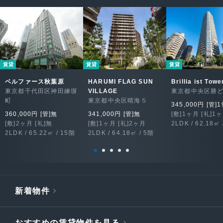
賃貸
賃貸
賃貸
ベルファース秋葉原
HARUMI FLAG SUN
Brillia ist To
東京都千代田区神田練塀
VILLAGE
東京都中央区勝
町
東京都中央区晴海５
345,000円 [管]1
360,000円 [管]無
341,000円 [管]無
[敷]1ヶ月 [礼]1
[敷]2ヶ月 [礼]無
[敷]1ヶ月 [礼]2ヶ月
2LDK / 62.18㎡ 
2LDK / 65.22㎡ / 15階
2LDK / 64.18㎡ / 5階
新着物件
おすすめの賃貸物件を見る