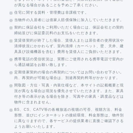
が異なる場合があることを予めご了承ください。
住宅に関する賃料・管理費は非課税です。
当物件の入居者には借家人賠償保険に加入していただきます。
契約に保証会社をご利用いただく場合には、保証会社との契約
締結並びに保証委託料のお支払をいただきます。
賃貸借契約が終了した場合、賃借人または居住者の使用状況や
清掃状況にかかわらず、室内清掃（カーペット、壁、天井、建
具及び設備機器を含む）費用を賃借人にご負担いただきます。
携帯電話の受信状況は、実際にご使用される携帯電話で室内か
ら通話確認をお願い致します。
定期借家契約の場合の再契約についてはお問い合わせ下さい。
尚、再契約が可能な場合は、別途再契約料等がかかります。
間取図・方位・写真・内装仕様など、本サイトの記載概要と現
況が異なる場合は現況を優先させていただきます。また、家具
付き等の表示がある場合を除き、写真中の家具・調度品などは
物件に含まれません。
BS、CS、CATV等の各種放送の視聴の可否、視聴方法、料金
形態、並びにインターネットの接続環境、料金形態は、物件別
に異なりますので、各サービスの提供業者に直接ご確認下さる
ようお願いいたします。