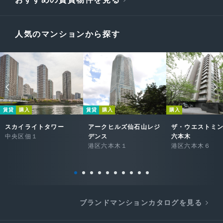
人気のマンションから探す
賃貸
購入
賃貸
購入
購入
スカイライトタワー
アークヒルズ仙石山レジ
ザ・ウエストミ
中央区佃１
デンス
六本木
港区六本木１
港区六本木６
ブランドマンションカタログを見る