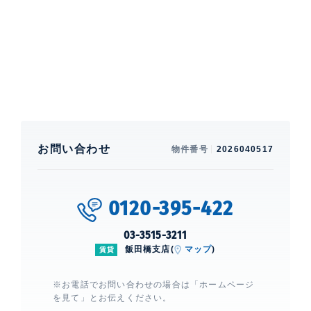
エアコン、 給湯、 室内洗濯機置場、 浴室乾燥機、 24
時間換気システム、 追焚、 洗浄機能付便座、 バストイ
レ別、 洗面所独立、 クローゼット、 ウォークインクロ
ーゼット、 シューズインクローゼット、 シューズクロ
ーゼット、 グリル付き、 コンロ3口、 システムキッチ
ン、 カウンターキッチン、 BS、 CS、 ネット使用料不
要、 ■インターネット使用料不要※つなぐネット限定
建物設備・施設
エレベーター、 宅配ボックス、 敷地
お問い合わせ
内ゴミ置場、 オートロック、 TVモニ
物件番号
2026040517
ター付きインターホン、 防犯カメラ
0120-395-422
グラン千代田岩本町
建物詳細
03-3515-3211
飯田橋支店(
マップ
)
賃貸
0
※お電話でお問い合わせの場合は「ホームページ
を見て」とお伝えください。