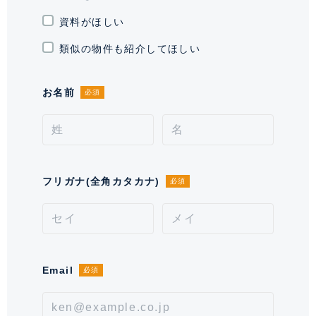
い。
資料がほしい
通学区域小学校
千代田小学校(約1,100m)
類似の物件も紹介してほしい
契約形態
普通借家契約
お名前
必須
契約期間（期日）
2年
入居諸条件
ペット不可、 住居兼事務所不可、
保証会社必須
フリガナ(全角カタカナ)
必須
備考
■退去時:清掃費・エアコン清掃費164,560円■保証会社
必須。【月次型】初回保証料:契約時月額賃料等の
40%、継続保証料:毎月月額賃料等の1%(※保証委託最
低金額 初回5万円、継続 月次1000円)。【年次型】
Email
必須
初回保証料:契約時月額賃料等の50%、継続保証料:毎年
1万円。※契約型は保証会社による。