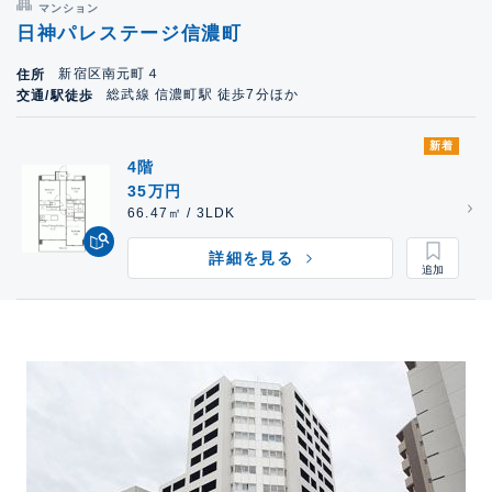
マンション
日神パレステージ信濃町
新宿区南元町４
住所
総武線 信濃町駅 徒歩7分ほか
交通/駅徒歩
新着
4階
35万円
66.47㎡ / 3LDK
詳細を見る