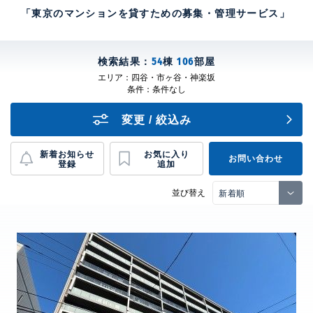
「東京のマンションを貸すための募集・管理サービス」
検索結果：
54
棟
106
部屋
エリア：
四谷・市ヶ谷・神楽坂
条件：
条件なし
変更 / 絞込み
新着お知らせ
お気に入り
お問い合わせ
登録
追加
並び替え