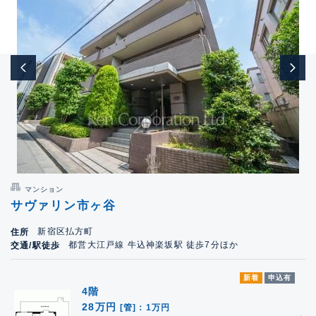
マンション
サヴァリン市ヶ谷
新宿区払方町
住所
都営大江戸線 牛込神楽坂駅 徒歩7分ほか
交通/駅徒歩
新着
申込有
4階
28万円
[管]：1万円