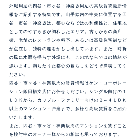
外堀周辺の四谷・市ヶ谷・神楽坂周辺の高級賃貸最新情
報をご紹介する特集です。山手線内の中央に位置する四
谷・市谷・神楽坂は、都心ならではの利便性と、住宅地
としてのやすらぎが調和したエリア。古くからの商店
街、老舗のレストランや料亭、あるいは高級住宅街など
が点在し、独特の趣をかもし出しています。また、時折
の風に水面を揺らす外堀にも、この地ならではの情緒が
漂います。満ちたりた都心の暮らしをどうぞ満喫してく
ださい。
四谷・市ヶ谷・神楽坂周の賃貸情報はケン・コーポレー
ション飯田橋支店にお任せください。シングル向けの１
ＬＤＫから、カップル・ファミリー向けの２～４ＬＤＫ
以上のマンション・戸建まで、多様な高級賃貸をご紹介
いたします。
また、
四谷・市ヶ谷・神楽坂周のマンションを貸す
こと
を検討中のオーナー様からの相談も承っております。