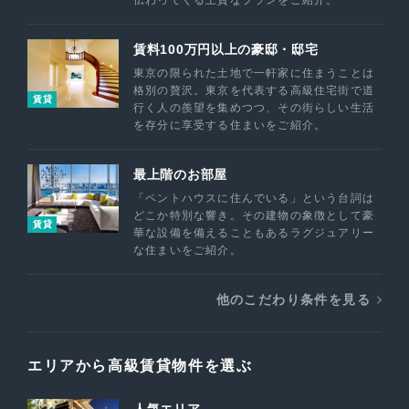
伝わってくる上質なプランをご紹介。
賃料100万円以上の豪邸・邸宅
東京の限られた土地で一軒家に住まうことは
格別の贅沢。東京を代表する高級住宅街で道
賃貸
行く人の羨望を集めつつ、その街らしい生活
を存分に享受する住まいをご紹介。
最上階のお部屋
「ペントハウスに住んでいる」という台詞は
どこか特別な響き。その建物の象徴として豪
賃貸
華な設備を備えることもあるラグジュアリー
な住まいをご紹介。
他のこだわり条件を見る
エリアから高級賃貸物件を選ぶ