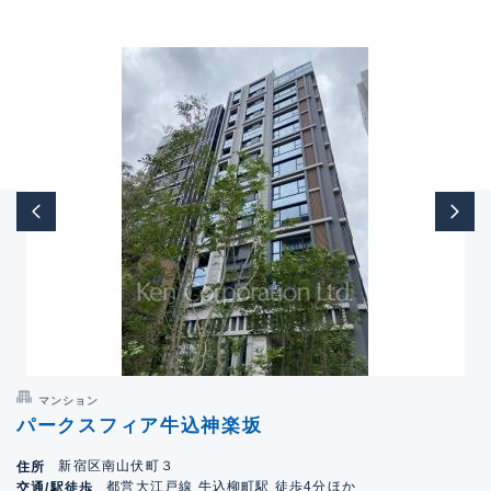
マンション
パークスフィア牛込神楽坂
新宿区南山伏町３
住所
都営大江戸線 牛込柳町駅 徒歩4分ほか
交通/駅徒歩