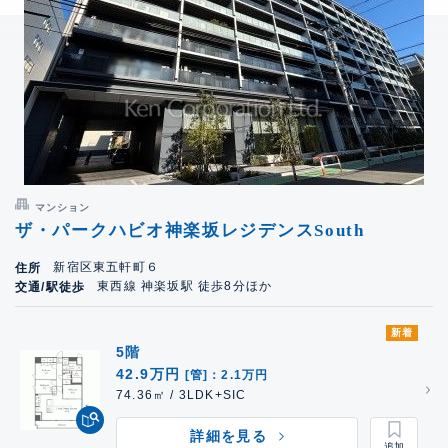
マンション
ザ・パークハビオ神楽坂レジデンスSouth
新宿区東五軒町６
住所
東西線 神楽坂駅 徒歩8分ほか
交通/駅徒歩
新着
5階
42.9万円
[管]：2.1万円
74.36㎡ / 3LDK+SIC
詳細を見る