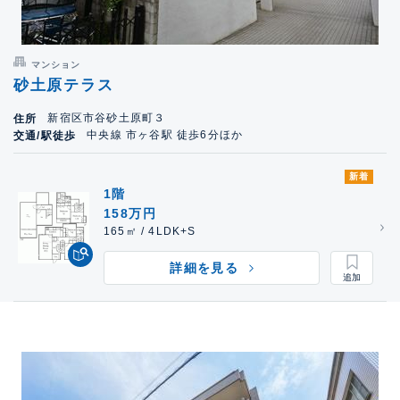
マンション
砂土原テラス
新宿区市谷砂土原町３
住所
中央線 市ヶ谷駅 徒歩6分ほか
交通/駅徒歩
新着
1階
158万円
165㎡ / 4LDK+S
詳細を見る