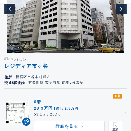
マンション
レジディア市ヶ谷
新宿区市谷本村町３
住所
有楽町線 市ヶ谷駅 徒歩5分ほか
交通/駅徒歩
新着
6階
28.9万円
[管]：2.5万円
53.1㎡ / 2LDK
詳細を見る