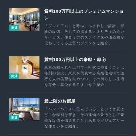
賃料100万円以上のプレミアムマンショ
ン
「プレミアム」と呼ぶにふさわしい設計、最
賃貸
新の設備、そして心温まるクオリティの高い
サービス。住まう方のステイタスや価値観が
伝わってくる上質なプランをご紹介。
賃料100万円以上の豪邸・邸宅
東京の限られた土地で一軒家に住まうことは
格別の贅沢。東京を代表する高級住宅街で道
賃貸
行く人の羨望を集めつつ、その街らしい生活
を存分に享受する住まいをご紹介。
最上階のお部屋
「ペントハウスに住んでいる」という台詞は
どこか特別な響き。その建物の象徴として豪
賃貸
華な設備を備えることもあるラグジュアリー
な住まいをご紹介。