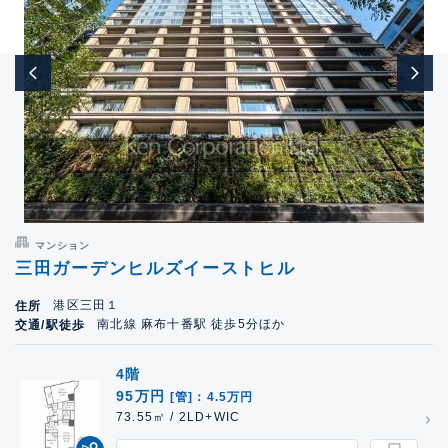
マンション
三田ガーデンヒルズイーストヒル
港区三田１
住所
南北線 麻布十番駅 徒歩5分ほか
交通/駅徒歩
4階
95万円
[管]：4.5万円
73.55㎡ / 2LD+WIC