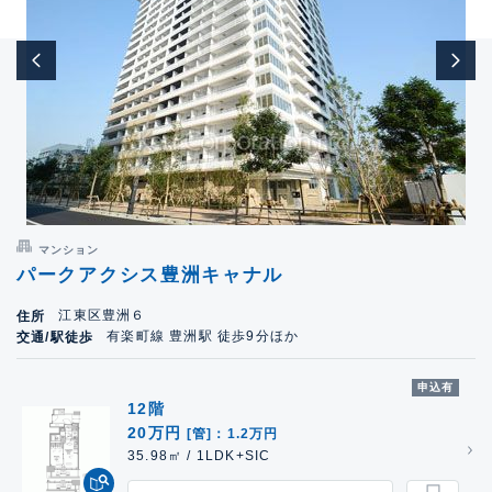
マンション
パークアクシス豊洲キャナル
江東区豊洲６
住所
有楽町線 豊洲駅 徒歩9分ほか
交通/駅徒歩
申込有
12階
20万円
[管]：1.2万円
35.98㎡ / 1LDK+SIC