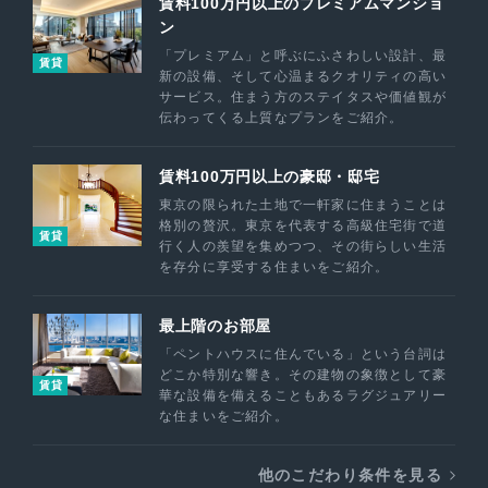
賃料100万円以上のプレミアムマンショ
ン
「プレミアム」と呼ぶにふさわしい設計、最
賃貸
新の設備、そして心温まるクオリティの高い
サービス。住まう方のステイタスや価値観が
伝わってくる上質なプランをご紹介。
賃料100万円以上の豪邸・邸宅
東京の限られた土地で一軒家に住まうことは
格別の贅沢。東京を代表する高級住宅街で道
賃貸
行く人の羨望を集めつつ、その街らしい生活
を存分に享受する住まいをご紹介。
最上階のお部屋
「ペントハウスに住んでいる」という台詞は
どこか特別な響き。その建物の象徴として豪
賃貸
華な設備を備えることもあるラグジュアリー
な住まいをご紹介。
他のこだわり条件を見る