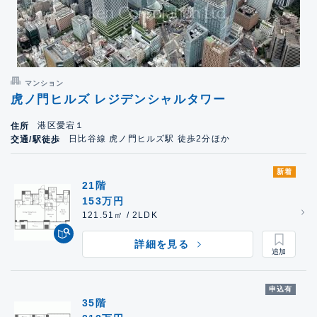
マンション
虎ノ門ヒルズ レジデンシャルタワー
港区愛宕１
住所
日比谷線 虎ノ門ヒルズ駅 徒歩2分ほか
交通/駅徒歩
新着
21階
153万円
121.51㎡ / 2LDK
詳細を見る
申込有
35階