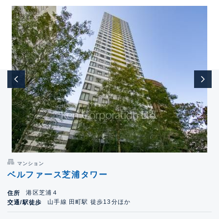
マンション
ベルファース芝浦タワー
港区芝浦４
住所
山手線 田町駅 徒歩13分ほか
交通/駅徒歩