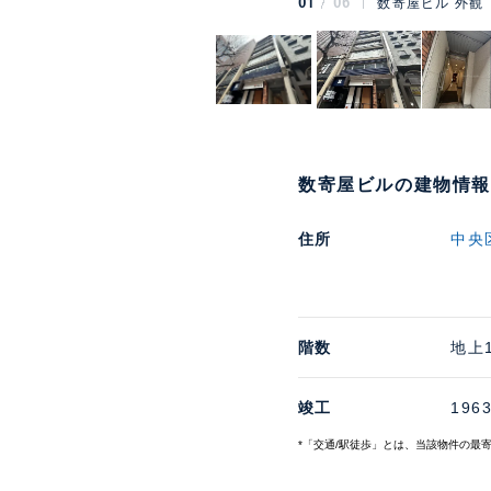
01
06
数寄屋ビル 外観
数寄屋ビルの建物情報
住所
中央
階数
地上
竣工
196
*「交通/駅徒歩」とは、当該物件の最