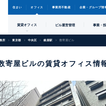
住まい
オフィス
事業用不動産
企業・グループ情
賃貸オフィス
ビル
運営管理
事業・
務所
東京都
中央区
銀座駅
数寄屋ビル
数寄屋ビルの賃貸オフィス情