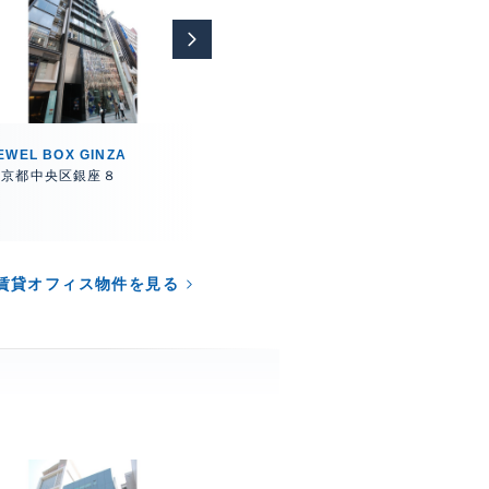
EWEL BOX GINZA
VORT銀座briller
銀座YOM
東京都中央区銀座８
東京都中央区銀座１
東京都中
賃貸オフィス物件を見る