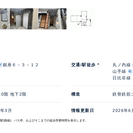
区
銀座６－３－１２
交通/駅徒歩 *
丸ノ内線
山手線
有
日比谷線
10階 地下2階
構造
鉄骨鉄筋
3年3月
情報更新日
2026年6
寄駅(路線)、バス停、およびそこまでの徒歩所要時間を表示します。