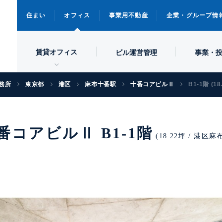
住まい
オフィス
事業用不動産
企業・グループ情
賃貸オフィス
ビル
運営管理
事業・
務所
東京都
港区
麻布十番駅
十番コアビルⅡ
B1-1階 (18
番コアビルⅡ B1-1階
(18.22坪 / 港区