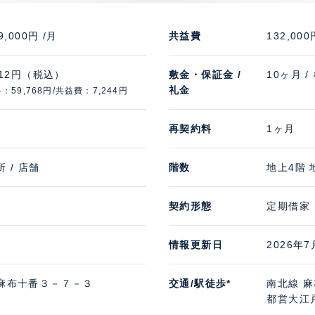
9,000円 /月
共益費
132,000
012円（税込）
敷金・保証金 /
10ヶ月 /
礼金
：59,768円/共益費：7,244円
再契約料
1ヶ月
 / 店舗
階数
地上4階 
契約形態
定期借家
情報更新日
2026年7
麻布十番３－７－３
交通/駅徒歩*
南北線 麻
都営大江