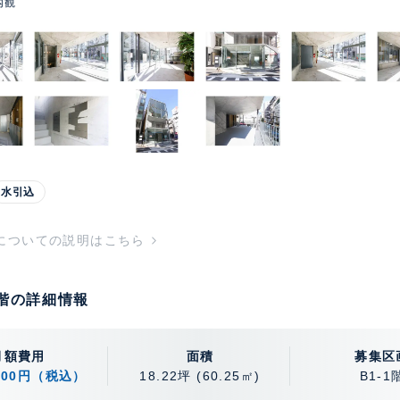
内観
水引込
についての説明はこちら
1階の詳細情報
月額費用
面積
募集区
,000円（税込）
18.22坪
(60.25㎡)
B1-1