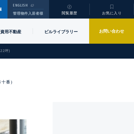
ENGLISH
報
閲覧履歴
お気に入り
管理物件入居者様
お問い合わせ
投資用不動産
ビル
ライブラリー
.22坪)
麻布十番)