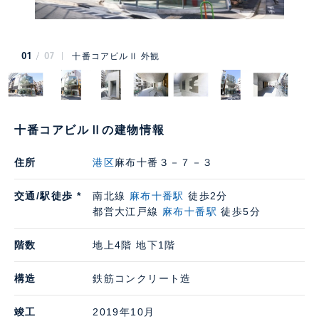
01
07
十番コアビルⅡ 外観
十番コアビルⅡの建物情報
住所
港区
麻布十番３－７－３
交通/駅徒歩 *
南北線
麻布十番駅
徒歩2分
都営大江戸線
麻布十番駅
徒歩5分
階数
地上4階 地下1階
構造
鉄筋コンクリート造
竣工
2019年10月