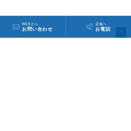
WEBから
店舗へ
お問い合わせ
お電話​
HOME
事業用不動産
事業用不動産を活用する
ビルの運営管理
手続き・契約ガイド
テナント申請の必要書類
ご相談やご不明な点など、お気軽にお問い合わせください。
お問い合わせ先一覧
お近くの店舗案内
住まい
オフィス
事業用不動産