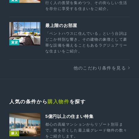
行く人の羨望を集めつつ、その街らしい生活
を存分に享受する住まいをご紹介。
最上階のお部屋
「ペントハウスに住んでいる」という台詞は
どこか特別な響き。その建物の象徴として豪
賃貸
華な設備を備えることもあるラグジュアリー
な住まいをご紹介。
他のこだわり条件を見る
人気の条件から
購入物件
を探す
5億円以上の住まい特集
都心の高級マンションからリゾート別荘ま
で。贅を尽くした最上級グレード物件の数々
購入
をご紹介します。