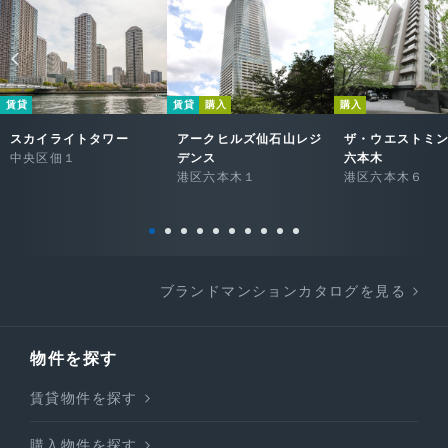
賃貸
賃貸
購入
購入
スカイライトタワー
アークヒルズ仙石山レジ
ザ・ウエストミ
中央区佃１
デンス
六本木
港区六本木１
港区六本木６
ブランドマンションカタログを見る
物件を探す
賃貸物件を探す
購入物件を探す