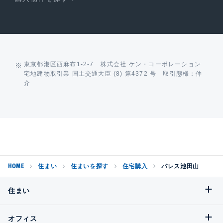
東京都港区西麻布1-2-7 株式会社 ケン・コーポレーション
宅地建物取引業 国土交通大臣 (8) 第4372 号 取引態様：仲
介
HOME
住まい
住まいを探す
住宅購入
パレス池田山
住まい
オフィス