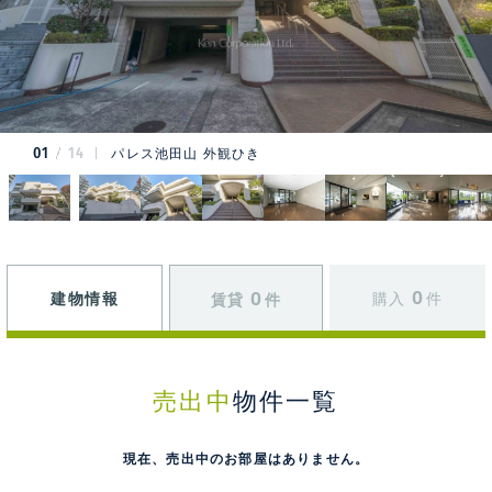
01
14
パレス池田山 外観ひき
0
0
建物情報
購入
件
賃貸
件
売出中
物件一覧
現在、売出中のお部屋はありません。