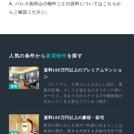
A. パレス池田山の物件ごとの賃料については
こちら
か
らご確認ください。
人気の条件から
賃貸物件
を探す
賃料100万円以上のプレミアムマンショ
ン
「プレミアム」と呼ぶにふさわしい設計、最
賃貸
新の設備、そして心温まるクオリティの高い
サービス。住まう方のステイタスや価値観が
伝わってくる上質なプランをご紹介。
賃料100万円以上の豪邸・邸宅
東京の限られた土地で一軒家に住まうことは
格別の贅沢。東京を代表する高級住宅街で道
賃貸