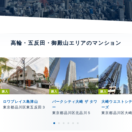
高輪・五反田・御殿山エリアのマンション
購入
購入
購入
ロワプレイス島津山
パークシティ大崎 ザ タワ
大崎ウエストシ
東京都品川区東五反田３
ー
ーズ
東京都品川区北品川５
東京都品川区大