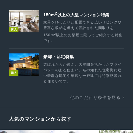
2
150m
以上の大型マンション特集
家具をゆったりと配置できる広いリビングや
豊富な収納を考えて設計された間取りを、
購入
2
150m
以上のお部屋に限ってご紹介する特集
です。
豪邸・邸宅特集
選ばれた人が選ぶ、大空間を活かしたプライ
バシーのある住まい。名の知れた住宅街に建
購入
つ豪奢な邸宅や華麗な一戸建ては特別感溢れ
る住まいです。
他のこだわり条件を見る
人気のマンションから探す