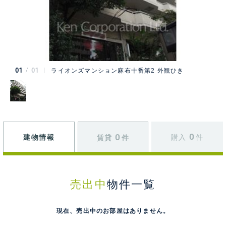
01
01
ライオンズマンション麻布十番第2 外観ひき
0
0
建物情報
購入
件
賃貸
件
売出中
物件一覧
現在、売出中のお部屋はありません。