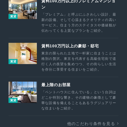
賃料100万円以上のプレミアムマンショ
ン
「プレミアム」と呼ぶにふさわしい設計、最
賃貸
新の設備、そして心温まるクオリティの高い
サービス。住まう方のステイタスや価値観が
伝わってくる上質なプランをご紹介。
賃料100万円以上の豪邸・邸宅
東京の限られた土地で一軒家に住まうことは
格別の贅沢。東京を代表する高級住宅街で道
賃貸
行く人の羨望を集めつつ、その街らしい生活
を存分に享受する住まいをご紹介。
最上階のお部屋
「ペントハウスに住んでいる」という台詞は
どこか特別な響き。その建物の象徴として豪
賃貸
華な設備を備えることもあるラグジュアリー
な住まいをご紹介。
他のこだわり条件を見る