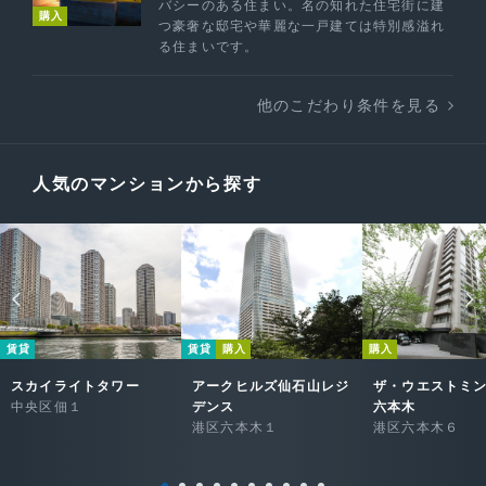
バシーのある住まい。名の知れた住宅街に建
購入
つ豪奢な邸宅や華麗な一戸建ては特別感溢れ
る住まいです。
他のこだわり条件を見る
人気のマンションから探す
賃貸
賃貸
購入
購入
スカイライトタワー
アークヒルズ仙石山レジ
ザ・ウエストミ
中央区佃１
デンス
六本木
港区六本木１
港区六本木６