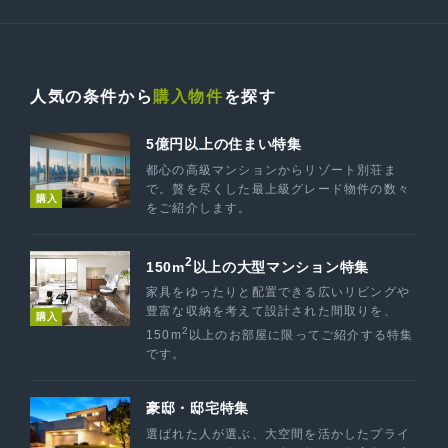
人気の条件から
購入物件
を探す
5億円以上の住まい特集
都心の高級マンションからリゾート別荘ま
で。贅を尽くした最上級グレード物件の数々
購入
をご紹介します。
2
150m
以上の大型マンション特集
家具をゆったりと配置できる広いリビングや
豊富な収納を考えて設計された間取りを、
購入
2
150m
以上のお部屋に限ってご紹介する特集
です。
豪邸・邸宅特集
選ばれた人が選ぶ、大空間を活かしたプライ