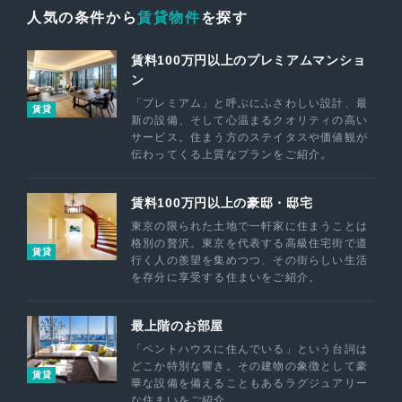
人気の条件から
賃貸物件
を探す
賃料100万円以上のプレミアムマンショ
ン
「プレミアム」と呼ぶにふさわしい設計、最
賃貸
新の設備、そして心温まるクオリティの高い
サービス。住まう方のステイタスや価値観が
伝わってくる上質なプランをご紹介。
賃料100万円以上の豪邸・邸宅
東京の限られた土地で一軒家に住まうことは
格別の贅沢。東京を代表する高級住宅街で道
賃貸
行く人の羨望を集めつつ、その街らしい生活
を存分に享受する住まいをご紹介。
最上階のお部屋
「ペントハウスに住んでいる」という台詞は
どこか特別な響き。その建物の象徴として豪
賃貸
華な設備を備えることもあるラグジュアリー
な住まいをご紹介。