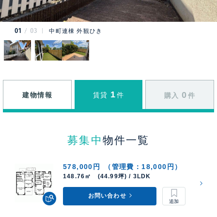
01
03
中町連棟 外観ひき
1
0
建物情報
賃貸
件
購入
件
募集中
物件一覧
578,000円
（管理費：18,000円）
148.76㎡ (44.99坪) / 3LDK
お問い合わせ