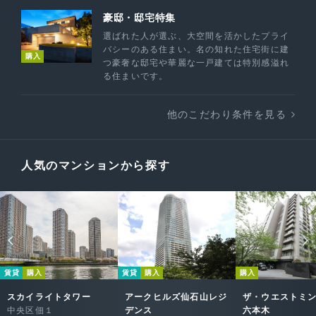
豪邸・邸宅特集
選ばれた人が選ぶ、大空間を活かしたプライ
バシーのある住まい。名の知れた住宅街に建
購入
つ豪奢な邸宅や華麗な一戸建ては特別感溢れ
る住まいです。
他のこだわり条件を見る
人気のマンションから探す
賃貸
購入
賃貸
購入
購入
スカイライトタワー
アークヒルズ仙石山レジ
ザ・ウエストミ
中央区佃１
デンス
六本木