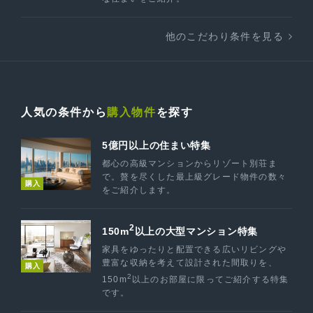
他のこだわり条件を見る
人気の条件から
購入物件
を探す
5億円以上の住まい特集
都心の高級マンションからリゾート別荘ま
で。贅を尽くした最上級グレード物件の数々
購入
をご紹介します。
2
150m
以上の大型マンション特集
家具をゆったりと配置できる広いリビングや
豊富な収納を考えて設計された間取りを、
購入
2
150m
以上のお部屋に限ってご紹介する特集
です。