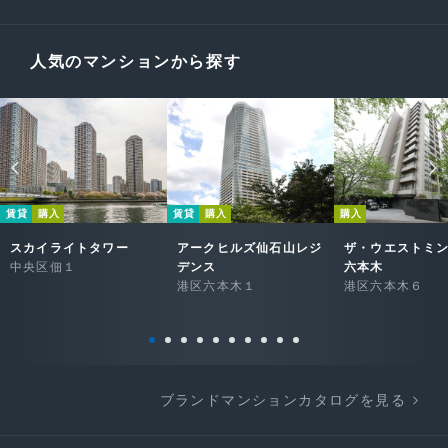
人気のマンションから探す
賃貸
購入
賃貸
購入
購入
スカイライトタワー
アークヒルズ仙石山レジ
ザ・ウエストミ
中央区佃１
デンス
六本木
港区六本木１
港区六本木６
ブランドマンションカタログを見る