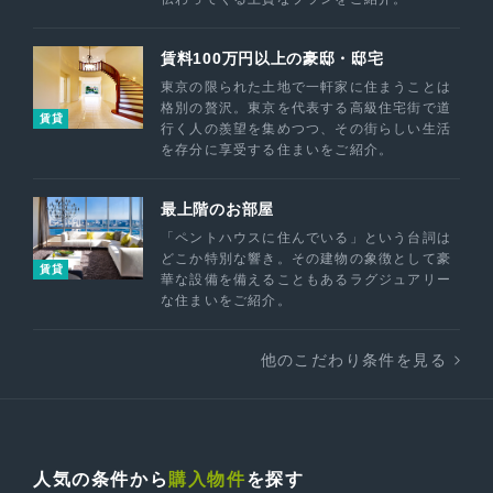
賃料100万円以上の豪邸・邸宅
東京の限られた土地で一軒家に住まうことは
格別の贅沢。東京を代表する高級住宅街で道
賃貸
行く人の羨望を集めつつ、その街らしい生活
を存分に享受する住まいをご紹介。
最上階のお部屋
「ペントハウスに住んでいる」という台詞は
どこか特別な響き。その建物の象徴として豪
賃貸
華な設備を備えることもあるラグジュアリー
な住まいをご紹介。
他のこだわり条件を見る
人気の条件から
購入物件
を探す