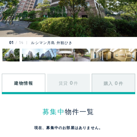
01
14
ルシマン月島 外観ひき
0
0
建物情報
賃貸
件
購入
件
募集中
物件一覧
現在、募集中のお部屋はありません。