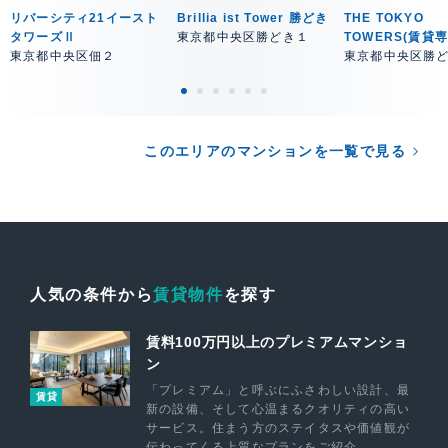
リバーシティ21イースト
Brillia ist Tower 勝どき
THE TOKYO
タワーズⅡ
東京都中央区勝どき１
TOWERS(賃貸
東京都中央区佃２
東京都中央区勝
このエリアのマンションを一覧で見る
人気の条件から
賃貸物件
を探す
賃料100万円以上のプレミアムマンショ
ン
「プレミアム」と呼ぶにふさわしい設計、最
賃貸
新の設備、そして心温まるクオリティの高い
サービス。住まう方のステイタスや価値観が
伝わってくる上質なプランをご紹介。