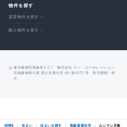
物件を探す
賃貸物件を探す
購入物件を探す
東京都港区西麻布1-2-7 株式会社 ケン・コーポレーション
宅地建物取引業 国土交通大臣 (8) 第4372 号 取引態様：仲
介
HOME
住まい
住まいを探す
高級賃貸住宅
ルシマン月島