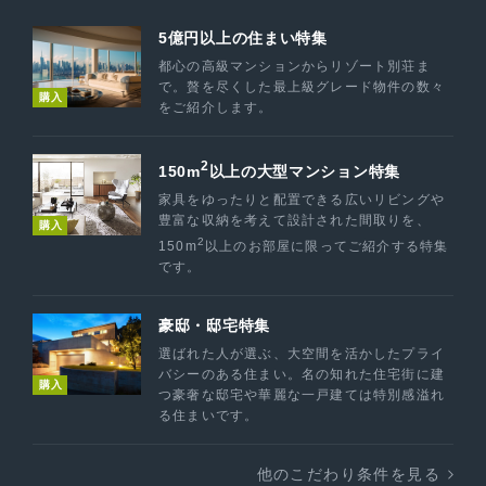
5億円以上の住まい特集
都心の高級マンションからリゾート別荘ま
で。贅を尽くした最上級グレード物件の数々
購入
をご紹介します。
2
150m
以上の大型マンション特集
家具をゆったりと配置できる広いリビングや
豊富な収納を考えて設計された間取りを、
購入
2
150m
以上のお部屋に限ってご紹介する特集
です。
豪邸・邸宅特集
選ばれた人が選ぶ、大空間を活かしたプライ
バシーのある住まい。名の知れた住宅街に建
購入
つ豪奢な邸宅や華麗な一戸建ては特別感溢れ
る住まいです。
他のこだわり条件を見る