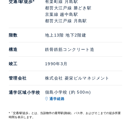
交通/駅徒歩*
有楽町線 月島駅
都営大江戸線 勝どき駅
京葉線 越中島駅
都営大江戸線 月島駅
階数
地上13階 地下2階建
構造
鉄骨鉄筋コンクリート造
竣工
1990年3月
管理会社
株式会社 菱栄ビルマネジメント
佃島小学校 (約 500m)
通学区域小学校
通学経路
*「交通/駅徒歩」とは、当該物件の最寄駅(路線)、バス停、およびそこまでの徒歩所要
時間を表示します。