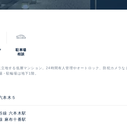
ク
駐車場
相談
に立地する低層マンション。24時間有人管理やオートロック、防犯カメラな
場・駐輪場は地下1階。
六本木５
谷線 六本木駅
線 麻布十番駅