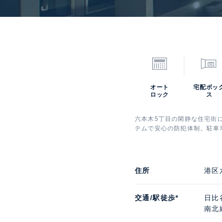
オート
宅配ボッ
ロック
ス
六本木5丁目の閑静な住宅街
テムで安心の防犯体制。駐車
住所
港区
交通/駅徒歩*
日比
南北