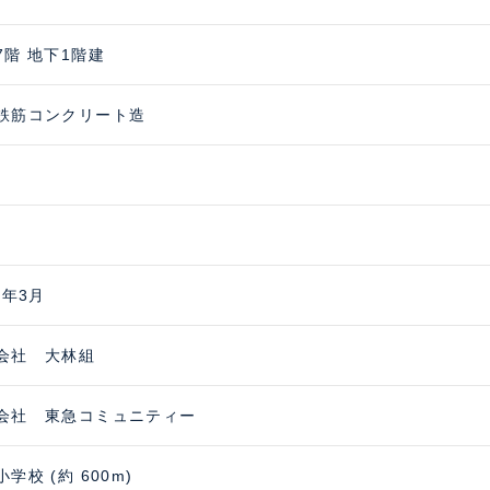
7階 地下1階建
鉄筋コンクリート造
9年3月
会社 大林組
会社 東急コミュニティー
学校 (約 600m)