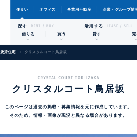
住まい
オフィス
事業用不動産
企業・グループ情
探す
活用する
RENT / BUY
LEASE / SELL
借りる
買う
貸す
売
級賃貸住宅
クリスタルコート鳥居坂
CRYSTAL COURT TORIIZAKA
クリスタルコート鳥居坂
このページは過去の掲載・募集情報を元に作成しています。
そのため、情報・画像が現況と異なる場合があります。