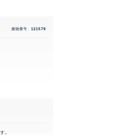
建物番号
121579
。
ます。