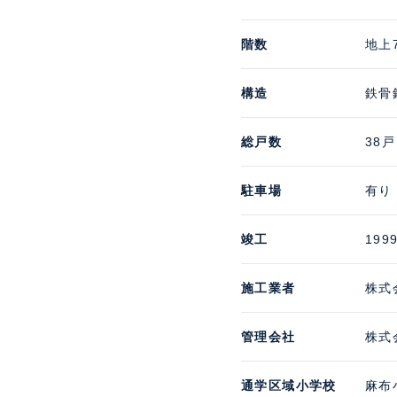
階数
地上
構造
鉄骨
総戸数
38戸
駐車場
有り
竣工
199
施工業者
株式
管理会社
株式
通学区域小学校
麻布小