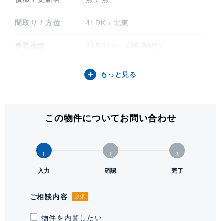
間取り / 方位
4LDK / 北東
専有面積
215.19㎡ (65.09坪)
バルコニー関連
バルコニー
もっと見る
階建 / 所在階
地上4階 地下1階建 / 2階部分
構造 / 総戸数
鉄筋コンクリート造 / 18戸
この物件についてお問い合わせ
竣工
2000年5月
1
2
3
入居可能日
即
入力
確認
完了
駐車場
有 1台 無料
ご相談内容
必須
駐輪場・バイク置
駐輪場有り
物件を内覧したい
き場