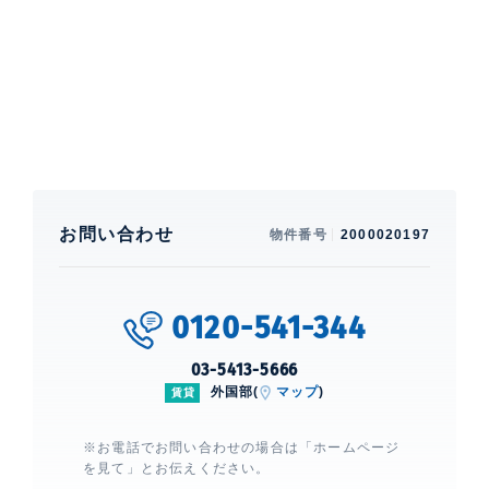
部屋設備
エアコン、 給湯、 室内洗濯機置場、 バストイレ別、
トイレ3ヶ所以上、 バス2ヶ所、 洗面所独立、 クロー
ゼット、 ウォークインクローゼット、 ガスコンロ、 グ
リル付き、 コンロ4口、 オーブン、 食洗機、 BS、 ■
ピアノ相談可※グランドピアノ不可
建物設備・施設
エレベーター、 オートロック、 防犯
お問い合わせ
カメラ
物件番号
2000020197
0120-541-344
オークヒルス
建物詳細
03-5413-5666
外国部(
マップ
)
賃貸
0
※お電話でお問い合わせの場合は「ホームページ
を見て」とお伝えください。