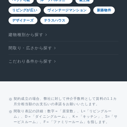
ペット可能
ルーフバルコニー
最上階
リビングが広い
ヴィンテージマンション
新築物件
デザイナーズ
テラスハウス
建物種別から探す
間取り・広さから探す
こだわり条件から探す
契約成立の場合、弊社に対して仲介手数料として賃料の1.1カ
月分相当額のお支払いの承諾をお願いいたします。
間取り表記の詳細：数字＝「居室数」、L=「リビングルー
ム」、D＝「ダイニングルーム」、K＝「キッチン」、S=「サ
ービスルーム」、F＝「ファミリールーム」を指します。