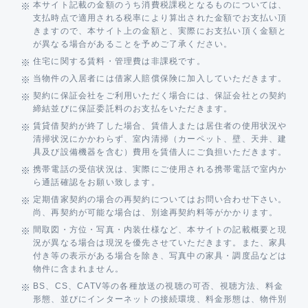
本サイト記載の金額のうち消費税課税となるものについては、
支払時点で適用される税率により算出された金額でお支払い頂
きますので、本サイト上の金額と、実際にお支払い頂く金額と
が異なる場合があることを予めご了承ください。
住宅に関する賃料・管理費は非課税です。
当物件の入居者には借家人賠償保険に加入していただきます。
契約に保証会社をご利用いただく場合には、保証会社との契約
締結並びに保証委託料のお支払をいただきます。
賃貸借契約が終了した場合、賃借人または居住者の使用状況や
清掃状況にかかわらず、室内清掃（カーペット、壁、天井、建
具及び設備機器を含む）費用を賃借人にご負担いただきます。
携帯電話の受信状況は、実際にご使用される携帯電話で室内か
ら通話確認をお願い致します。
定期借家契約の場合の再契約についてはお問い合わせ下さい。
尚、再契約が可能な場合は、別途再契約料等がかかります。
間取図・方位・写真・内装仕様など、本サイトの記載概要と現
況が異なる場合は現況を優先させていただきます。また、家具
付き等の表示がある場合を除き、写真中の家具・調度品などは
物件に含まれません。
BS、CS、CATV等の各種放送の視聴の可否、視聴方法、料金
形態、並びにインターネットの接続環境、料金形態は、物件別