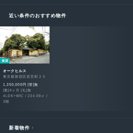
近い条件のおすすめ物件
賃貸
オークヒルス
東京都新宿区若宮町２５
1,350,000円 [管]無
[敷]4ヶ月 [礼]無
4LDK+WIC / 234.09㎡ /
3階
新着物件