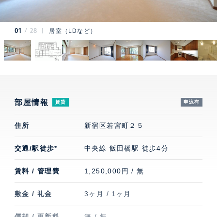
01
28
居室（LDなど）
部屋情報
賃貸
申込有
住所
新宿区若宮町２５
交通/駅徒歩*
中央線 飯田橋駅 徒歩4分
賃料 / 管理費
1,250,000円 / 無
敷金 / 礼金
3ヶ月 / 1ヶ月
償却 / 更新料
無 / 無