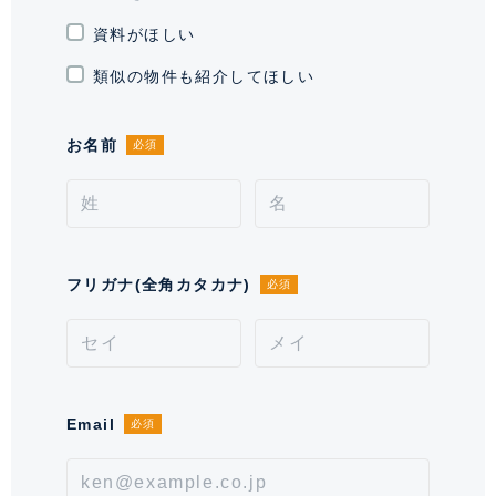
資料がほしい
通学区域小学校
津久戸小学校(約500m)
類似の物件も紹介してほしい
契約形態
定期借家契約
お名前
必須
契約期間（期日）
2年
入居諸条件
ペット相談、 住居兼事務所不可、
保証会社必須
備考
フリガナ(全角カタカナ)
必須
■鍵交換費用が別途発生致します。■口座振替事務手数
料が別途発生致します。■エアコンクリーニング費用が
別途発生致します。■保証会社必須。【月次型】初回保
証料:契約時月額賃料等の40%、継続保証料:毎月月額賃
料等の1%(※保証委託最低金額 初回5万円、継続 月
Email
必須
次1000円)。【年次型】初回保証料:契約時月額賃料等
の50%、継続保証料:毎年1万円。※契約型は保証会社に
よる。