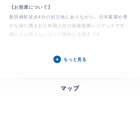
【お部屋について】
飯田橋駅徒歩4分の好立地にありながら、日本庭園や豊
かな緑に囲まれた外国人向け高級低層レジデンスです。
都心とは思えないほどの閑静な住環境です。
【オークヒルスについて】
もっと見る
閑静な住宅街に位置する賃貸マンション【オークヒル
ス】。緑に囲まれた落ち着きのある建物です。外国人向
けでありながら、和を感じる物件です。屋上にはバーベ
マップ
キュー施設が完備されており、室内には天井埋め込み型
のビルトインエアコンや温水便座などのグレードの高い
設備が整っています。
特徴
楽器相談、 閑静な住宅街、 バルコニ
ー、 2面採光、 LDK20帖以上