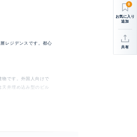
0
低層レジデンスです。都心
共有
建物です。外国人向けで
は天井埋め込み型のビル
上、 バス3ヶ所以上、 洗