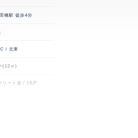
田橋駅 徒歩4分
無
IC / 北東
(12㎡)
リート造 / 18戸
り