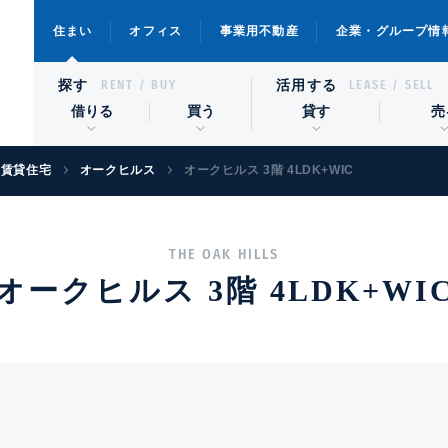
住まい
オフィス
事業用不動産
企業・グループ情
探す
活用する
RENT / BUY
LEASE / SELL
借りる
買う
貸す
売
級賃貸住宅
オークヒルス
オークヒルス 3階 4LDK+WIC
THE OAK HILLS
オークヒルス 3階 4LDK+WI