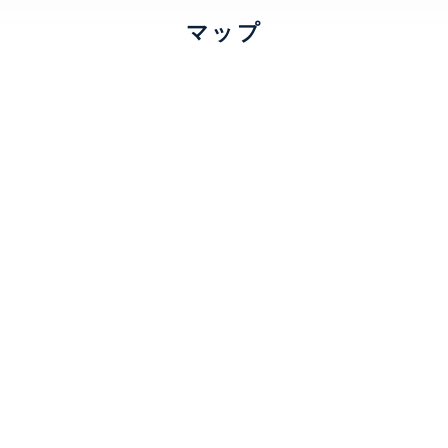
独立、 トランクルーム、 クローゼット、 ウォークインクローゼ
マップ
口、 オーブン、 電子レンジ、 食洗機、 冷蔵庫、 BS、 CS、 光、
ET’S スカパー視聴可(賃貸人負担)
ベーター、 トランクルーム、 オートロック、 防犯カメラ
オークヒルス
建物詳細
0