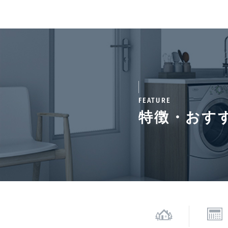
通学区域小学校
津久
契約期間（期日）
2年
備考
■退
次回更新予定日
202
FEATURE
特徴・おす
*「交通/駅徒歩」とは、当該物件の最