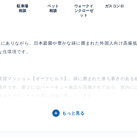
駐車場
ペット
ウォークイ
ガスコンロ
相談
相談
ンクローゼ
ット
地にありながら、日本庭園や豊かな緑に囲まれた外国人向け高級
な住環境です。
】
賃貸マンション【オークヒルス】。緑に囲まれた落ち着きのある
物件です。屋上にはバーベキュー施設が完備されており、室内に
座などのグレードの高い設備が整っています。
もっと見る
相談、 閑静な住宅街、 バルコニー
コン、 給湯、 洗濯機、 乾燥機、 バストイレ別、 トイレ3ヶ所以