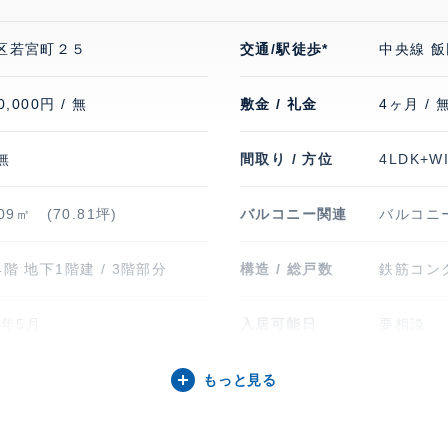
区若宮町２５
交通/駅徒歩*
中央線 飯
0,000円 / 無
敷金 / 礼金
4ヶ月 / 
 無
間取り / 方位
4LDK+W
.09㎡ (70.81坪)
バルコニー関連
バルコニー
階 地下1階建 / 3階部分
構造 / 総戸数
鉄筋コンク
0年5月
入居可能日
要相談
台 無料
駐輪場・バイク置
駐輪場有
もっと見る
き場