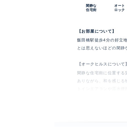
閑静な
オート
住宅街
ロック
【お部屋について】
飯田橋駅徒歩4分の好立
とは思えないほどの閑静
【オークヒルスについて
閑静な住宅街に位置する
ありながら、和を感じる
トインエアコンや温水便
特徴
楽器
部屋設備
エア