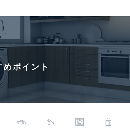
戸小学校(約500m)
契約形態
定期借家
入居諸条件
ペット可(
去時:室内清掃費:実費
情報更新日
2026年8
6年8月17日
すめポイント
寄駅(路線)、バス停、およびそこまでの徒歩所要時間を表示します。
0