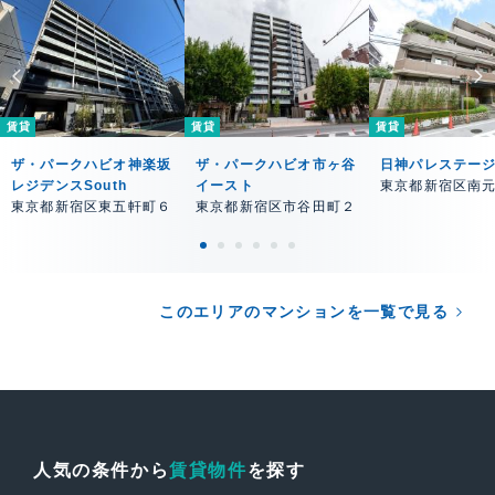
賃貸
賃貸
賃貸
ザ・パークハビオ神楽坂
ザ・パークハビオ市ヶ谷
日神パレステー
レジデンスSouth
イースト
東京都新宿区南
東京都新宿区東五軒町６
東京都新宿区市谷田町２
このエリアのマンションを一覧で見る
人気の条件から
賃貸物件
を探す