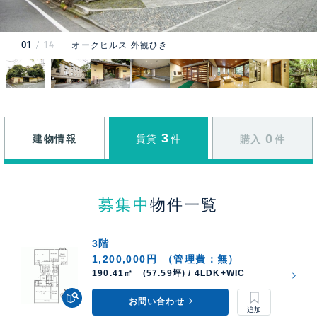
01
14
オークヒルス 外観ひき
3
0
建物情報
賃貸
件
購入
件
募集中
物件一覧
3階
1,200,000円
（管理費：無）
190.41㎡ (57.59坪) / 4LDK+WIC
お問い合わせ