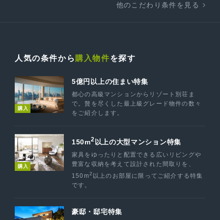
他のこだわり条件を見る
人気の条件から
購入物件
を探す
5億円以上の住まい特集
都心の高級マンションからリゾート別荘ま
で。贅を尽くした最上級グレード物件の数々
購入
をご紹介します。
2
150m
以上の大型マンション特集
家具をゆったりと配置できる広いリビングや
豊富な収納を考えて設計された間取りを、
購入
2
150m
以上のお部屋に限ってご紹介する特集
です。
豪邸・邸宅特集