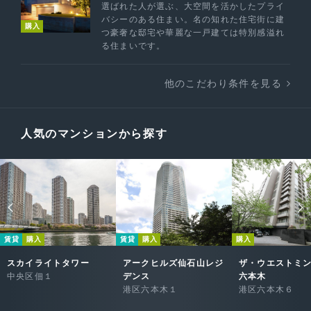
選ばれた人が選ぶ、大空間を活かしたプライ
バシーのある住まい。名の知れた住宅街に建
購入
つ豪奢な邸宅や華麗な一戸建ては特別感溢れ
る住まいです。
他のこだわり条件を見る
人気のマンションから探す
賃貸
購入
賃貸
購入
購入
スカイライトタワー
アークヒルズ仙石山レジ
ザ・ウエストミ
中央区佃１
デンス
六本木
港区六本木１
港区六本木６