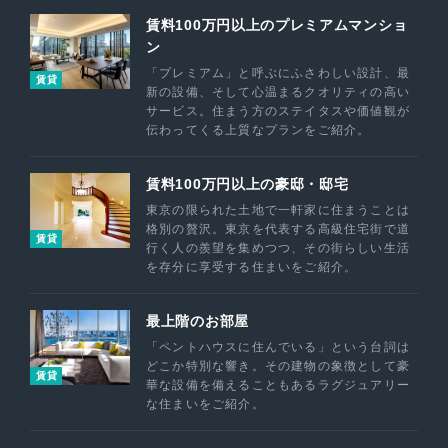
賃料100万円以上のプレミアムマンショ
ン
「プレミアム」と呼ぶにふさわしい設計、最
賃貸
新の設備、そして心温まるクオリティの高い
サービス。住まう方のステイタスや価値観が
伝わってくる上質なプランをご紹介。
賃料100万円以上の豪邸・邸宅
東京の限られた土地で一軒家に住まうことは
格別の贅沢。東京を代表する高級住宅街で道
賃貸
行く人の羨望を集めつつ、その街らしい生活
を存分に享受する住まいをご紹介。
最上階のお部屋
「ペントハウスに住んでいる」という台詞は
どこか特別な響き。その建物の象徴として豪
賃貸
華な設備を備えることもあるラグジュアリー
な住まいをご紹介。