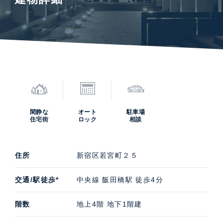
閑静な
オート
駐車場
住宅街
ロック
相談
住所
新宿区若宮町２５
交通/駅徒歩*
中央線 飯田橋駅 徒歩4分
階数
地上4階 地下1階建