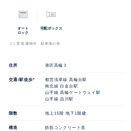
オート
宅配ボックス
ロック
ゴミ置場:建物外、駐車場の奥
住所
港区高輪３
交通/駅徒歩*
都営浅草線 高輪台駅
南北線 白金台駅
山手線 高輪ゲートウェイ駅
山手線 品川駅
階数
地上15階 地下1階建
構造
鉄筋コンクリート造