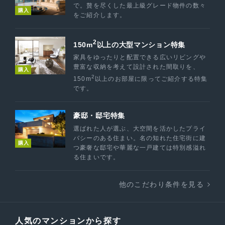
で。贅を尽くした最上級グレード物件の数々
購入
をご紹介します。
2
150m
以上の大型マンション特集
家具をゆったりと配置できる広いリビングや
豊富な収納を考えて設計された間取りを、
購入
2
150m
以上のお部屋に限ってご紹介する特集
です。
豪邸・邸宅特集
選ばれた人が選ぶ、大空間を活かしたプライ
バシーのある住まい。名の知れた住宅街に建
購入
つ豪奢な邸宅や華麗な一戸建ては特別感溢れ
る住まいです。
他のこだわり条件を見る
人気のマンションから探す