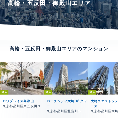
高輪・五反田・御殿山エリア
高輪・五反田・御殿山エリアのマンション
購入
購入
購入
ロワプレイス島津山
パークシティ大崎 ザ タワ
大崎ウエストシ
東京都品川区東五反田３
ー
ーズ
東京都品川区北品川５
東京都品川区大