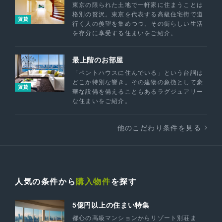
東京の限られた土地で一軒家に住まうことは
格別の贅沢。東京を代表する高級住宅街で道
賃貸
行く人の羨望を集めつつ、その街らしい生活
を存分に享受する住まいをご紹介。
最上階のお部屋
「ペントハウスに住んでいる」という台詞は
どこか特別な響き。その建物の象徴として豪
賃貸
華な設備を備えることもあるラグジュアリー
な住まいをご紹介。
他のこだわり条件を見る
人気の条件から
購入物件
を探す
5億円以上の住まい特集
都心の高級マンションからリゾート別荘ま