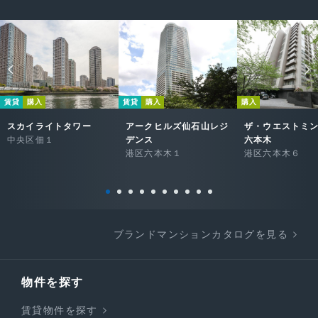
賃貸
購入
賃貸
購入
購入
スカイライトタワー
アークヒルズ仙石山レジ
ザ・ウエストミ
中央区佃１
デンス
六本木
港区六本木１
港区六本木６
ブランドマンションカタログを見る
物件を探す
賃貸物件を探す