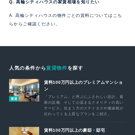
Q. 高輪シティハウスの家賃相場を知りたい
A. 高輪シティハウスの物件ごとの賃料については
こち
ら
からご確認ください。
人気の条件から
賃貸物件
を探す
賃料100万円以上のプレミアムマンショ
ン
「プレミアム」と呼ぶにふさわしい設計、最
賃貸
新の設備、そして心温まるクオリティの高い
サービス。住まう方のステイタスや価値観が
伝わってくる上質なプランをご紹介。
賃料100万円以上の豪邸・邸宅