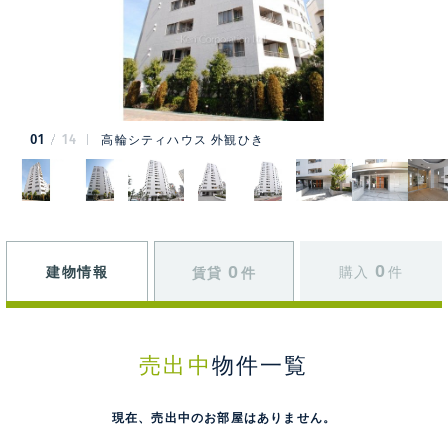
01
14
高輪シティハウス 外観ひき
0
0
建物情報
購入
件
賃貸
件
売出中
物件一覧
現在、売出中のお部屋はありません。