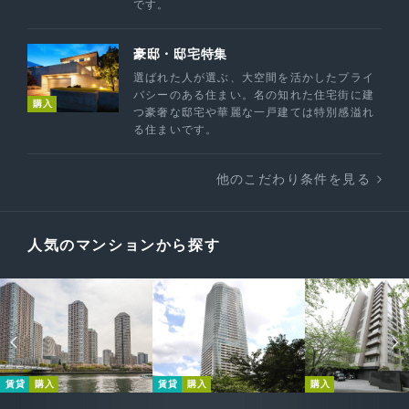
です。
豪邸・邸宅特集
選ばれた人が選ぶ、大空間を活かしたプライ
バシーのある住まい。名の知れた住宅街に建
購入
つ豪奢な邸宅や華麗な一戸建ては特別感溢れ
る住まいです。
他のこだわり条件を見る
人気のマンションから探す
賃貸
購入
賃貸
購入
購入