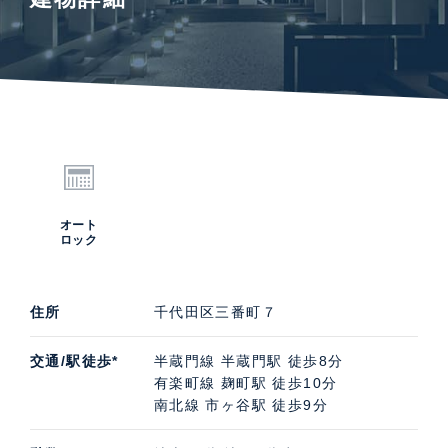
オート
ロック
住所
千代田区三番町７
交通/駅徒歩*
半蔵門線 半蔵門駅 徒歩8分
有楽町線 麹町駅 徒歩10分
南北線 市ヶ谷駅 徒歩9分