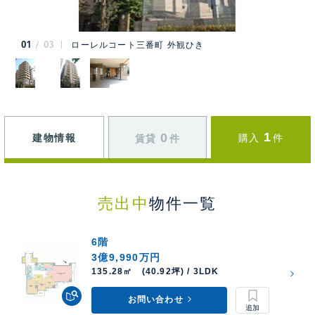
01
03
ローレルコート三番町 外観ひき
1
0
建物情報
購入
件
賃貸
件
売出中
物件一覧
6階
3億9,990万円
135.28㎡ (40.92坪) / 3LDK
お問い合わせ