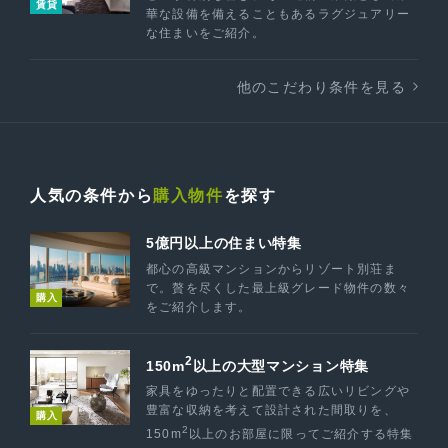
賃貸
華な設備を備えることもあるラグジュアリー
な住まいをご紹介。
他のこだわり条件を見る
人気の条件から
購入物件
を探す
5億円以上の住まい特集
都心の高級マンションからリゾート別荘ま
で。贅を尽くした最上級グレード物件の数々
購入
をご紹介します。
2
150m
以上の大型マンション特集
家具をゆったりと配置できる広いリビングや
豊富な収納を考えて設計された間取りを、
購入
2
150m
以上のお部屋に限ってご紹介する特集