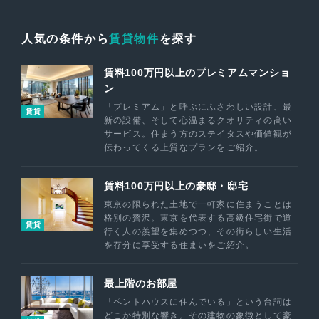
人気の条件から
賃貸物件
を探す
賃料100万円以上のプレミアムマンショ
ン
「プレミアム」と呼ぶにふさわしい設計、最
賃貸
新の設備、そして心温まるクオリティの高い
サービス。住まう方のステイタスや価値観が
伝わってくる上質なプランをご紹介。
賃料100万円以上の豪邸・邸宅
東京の限られた土地で一軒家に住まうことは
格別の贅沢。東京を代表する高級住宅街で道
賃貸
行く人の羨望を集めつつ、その街らしい生活
を存分に享受する住まいをご紹介。
最上階のお部屋
「ペントハウスに住んでいる」という台詞は
どこか特別な響き。その建物の象徴として豪