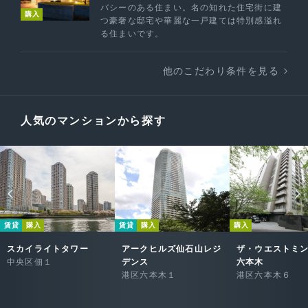
バシーのある住まい。名の知れた住宅街に建
購入
つ豪奢な邸宅や華麗な一戸建ては特別感溢れ
る住まいです。
他のこだわり条件を見る
人気のマンションから探す
賃貸
購入
賃貸
購入
購入
スカイライトタワー
アークヒルズ仙石山レジ
ザ・ウエストミ
中央区佃１
デンス
六本木
港区六本木１
港区六本木６