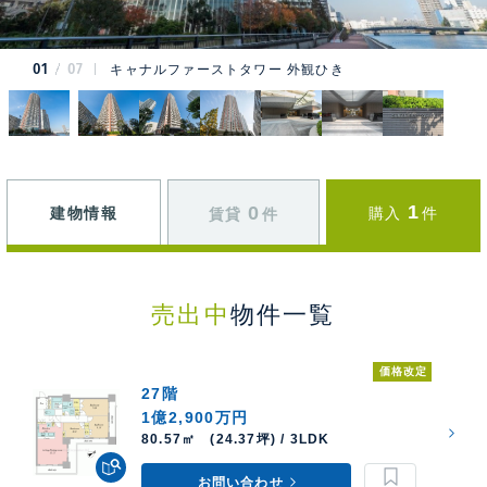
01
07
キャナルファーストタワー 外観ひき
1
0
建物情報
購入
件
賃貸
件
売出中
物件一覧
価格改定
27階
1億2,900万円
80.57㎡ (24.37坪) / 3LDK
お問い合わせ