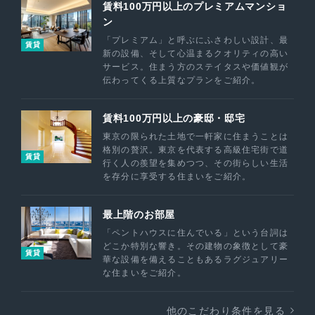
賃料100万円以上のプレミアムマンショ
ン
「プレミアム」と呼ぶにふさわしい設計、最
賃貸
新の設備、そして心温まるクオリティの高い
サービス。住まう方のステイタスや価値観が
伝わってくる上質なプランをご紹介。
賃料100万円以上の豪邸・邸宅
東京の限られた土地で一軒家に住まうことは
格別の贅沢。東京を代表する高級住宅街で道
賃貸
行く人の羨望を集めつつ、その街らしい生活
を存分に享受する住まいをご紹介。
最上階のお部屋
「ペントハウスに住んでいる」という台詞は
どこか特別な響き。その建物の象徴として豪
賃貸
華な設備を備えることもあるラグジュアリー
な住まいをご紹介。
他のこだわり条件を見る