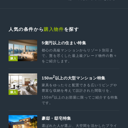
人気の条件から
購入物件
を探す
5億円以上の住まい特集
都心の高級マンションからリゾート別荘ま
で。贅を尽くした最上級グレード物件の数々
購入
をご紹介します。
2
150m
以上の大型マンション特集
家具をゆったりと配置できる広いリビングや
豊富な収納を考えて設計された間取りを、
購入
2
150m
以上のお部屋に限ってご紹介する特集
です。
豪邸・邸宅特集
選ばれた人が選ぶ、大空間を活かしたプライ