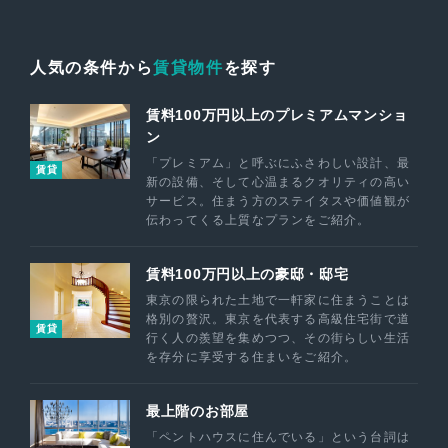
人気の条件から
賃貸物件
を探す
賃料100万円以上のプレミアムマンショ
ン
「プレミアム」と呼ぶにふさわしい設計、最
賃貸
新の設備、そして心温まるクオリティの高い
サービス。住まう方のステイタスや価値観が
伝わってくる上質なプランをご紹介。
賃料100万円以上の豪邸・邸宅
東京の限られた土地で一軒家に住まうことは
格別の贅沢。東京を代表する高級住宅街で道
賃貸
行く人の羨望を集めつつ、その街らしい生活
を存分に享受する住まいをご紹介。
最上階のお部屋
「ペントハウスに住んでいる」という台詞は