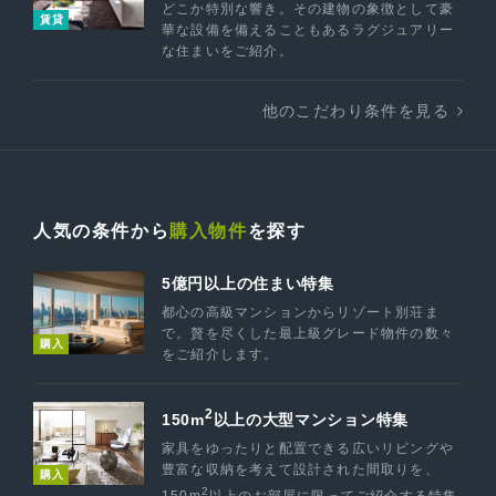
どこか特別な響き。その建物の象徴として豪
賃貸
華な設備を備えることもあるラグジュアリー
な住まいをご紹介。
他のこだわり条件を見る
人気の条件から
購入物件
を探す
5億円以上の住まい特集
都心の高級マンションからリゾート別荘ま
で。贅を尽くした最上級グレード物件の数々
購入
をご紹介します。
2
150m
以上の大型マンション特集
家具をゆったりと配置できる広いリビングや
豊富な収納を考えて設計された間取りを、
購入
2