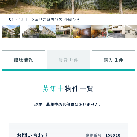
01
13
ウェリス麻布狸穴 外観ひき
0
1
建物情報
賃貸
件
購入
件
募集中
物件一覧
現在、募集中のお部屋はありません。
お問い合わせ
建物番号
158016