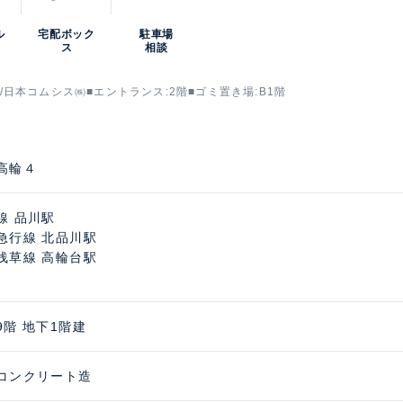
ル
宅配ボック
駐車場
ス
相談
on/日本コムシス㈱■エントランス:2階■ゴミ置き場:B1階
高輪４
線 品川駅
急行線 北品川駅
浅草線 高輪台駅
9階 地下1階建
コンクリート造