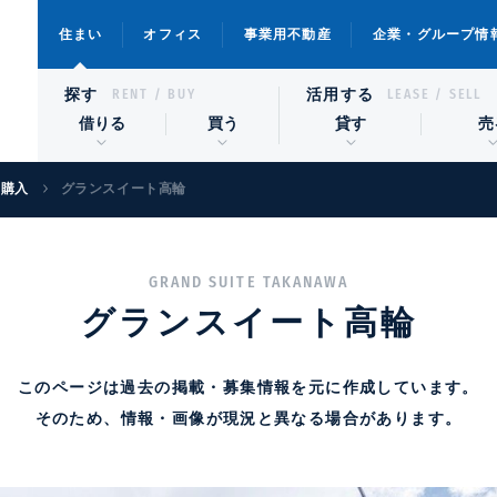
住まい
オフィス
事業用不動産
企業・グループ情
探す
活用する
RENT / BUY
LEASE / SELL
借りる
買う
貸す
売
宅購入
グランスイート高輪
GRAND SUITE TAKANAWA
グランスイート高輪
このページは過去の掲載・募集情報を元に作成しています。
そのため、情報・画像が現況と異なる場合があります。