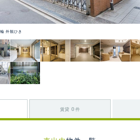
輪 外観ひき
0
賃貸
件