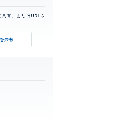
で共有、またはURLを
を共有
。