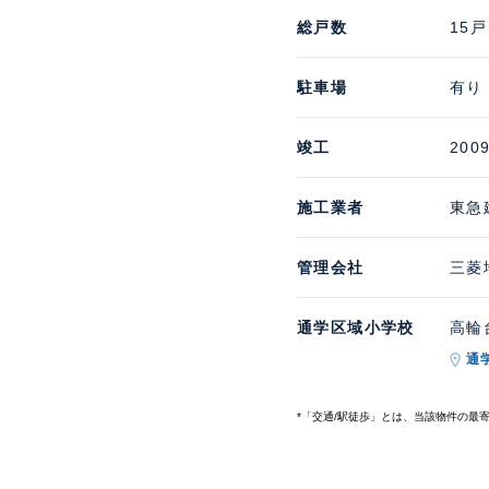
総戸数
15戸
駐車場
有り
竣工
200
施工業者
東急
管理会社
三菱
通学区域小学校
高輪台
通
*「交通/駅徒歩」とは、当該物件の最