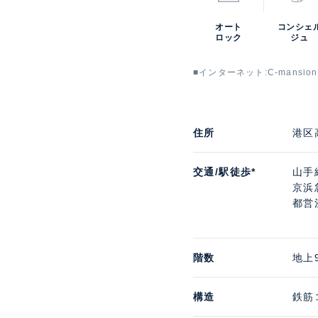
オート
コンシェ
ロック
ジュ
■インターネット:C-mansi
住所
港区
交通/駅徒歩*
山手
京浜
都営
階数
地上
構造
鉄筋