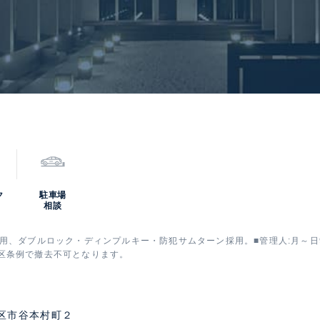
ク
駐車場
相談
用、ダブルロック・ディンプルキー・防犯サムターン採用。■管理人:月～日9
区条例で撤去不可となります。
区市谷本村町２