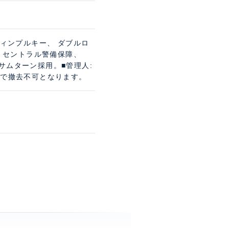
ディンプルキー、 ダブルロ
理、 セントラル警備保障、
サムターン採用。■管理人:
例で撤去不可となります。