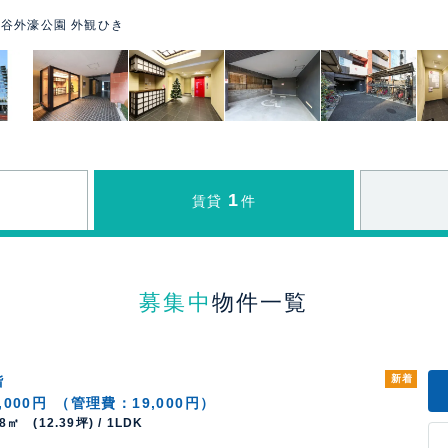
谷外濠公園 外観ひき
1
賃貸
件
募集中
物件一覧
階
新着
,000円
（管理費：19,000円）
98㎡ (12.39坪) / 1LDK