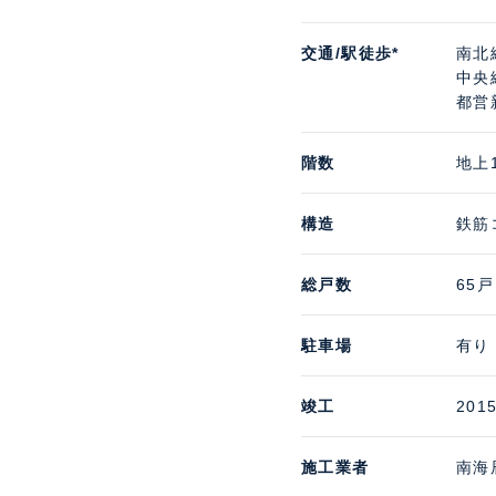
交通/駅徒歩*
南北
中央
都営
階数
地上
構造
鉄筋
総戸数
65戸
駐車場
有り
竣工
201
施工業者
南海