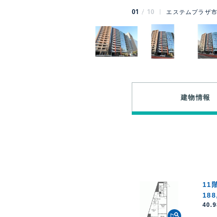
01
10
エステムプラザ市
建物情報
11
188
40.