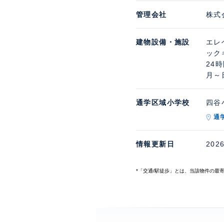
管理会社
株式
建物設備・施設
エレ
ック
24
月～
通学区域小学校
四谷小
通
情報更新日
202
*「交通/駅徒歩」とは、当該物件の最