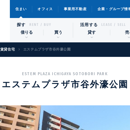
住まい
オフィス
事業用不動産
企業・グループ情
探す
活用する
RENT / BUY
LEASE / SELL
借りる
買う
貸す
売
級賃貸住宅
エステムプラザ市谷外濠公園
ESTEM PLAZA ICHIGAYA SOTOBORI PARK
エステムプラザ市谷外濠公園