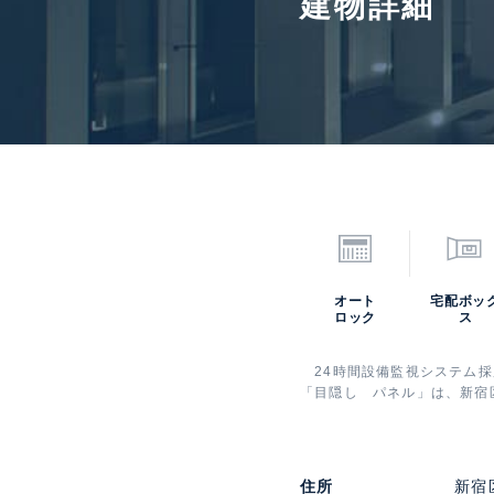
建物詳細
オート
宅配ボッ
ロック
ス
24時間設備監視システム採
「目隠し パネル」は、新宿
住所
新宿