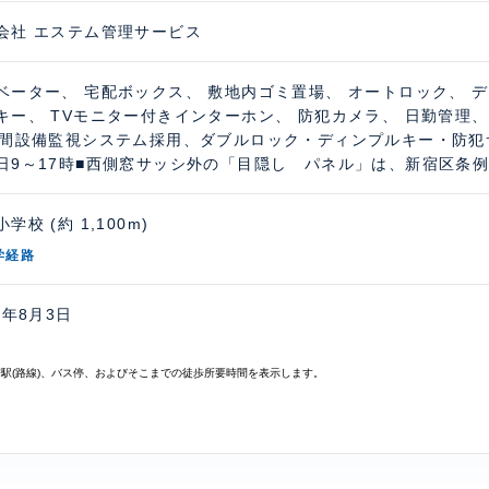
会社 エステム管理サービス
ベーター、 宅配ボックス、 敷地内ゴミ置場、 オートロック、 
キー、 TVモニター付きインターホン、 防犯カメラ、 日勤管
時間設備監視システム採用、ダブルロック・ディンプルキー・防犯
日9～17時■西側窓サッシ外の「目隠し パネル」は、新宿区条
学校 (約 1,100m)
学経路
6年8月3日
寄駅(路線)、バス停、およびそこまでの徒歩所要時間を表示します。