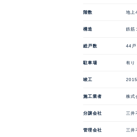
階数
地上
構造
鉄筋
総戸数
44戸
駐車場
有り
竣工
201
施工業者
株式
分譲会社
三井
管理会社
三井