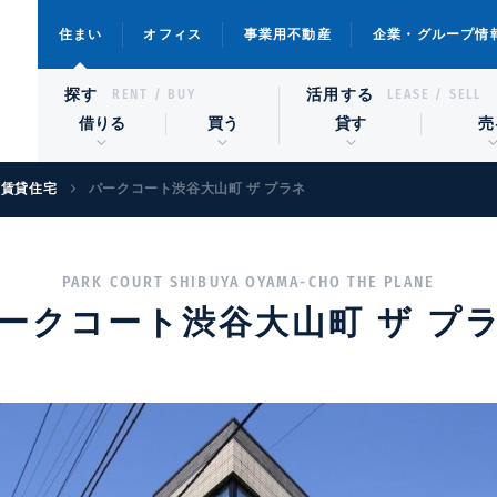
住まい
オフィス
事業用不動産
企業・グループ情
探す
活用する
RENT / BUY
LEASE / SELL
借りる
買う
貸す
売
級賃貸住宅
パークコート渋谷大山町 ザ プラネ
PARK COURT SHIBUYA OYAMA-CHO THE PLANE
ークコート渋谷大山町 ザ プ