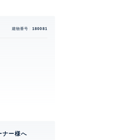
建物番号
180081
。
ーナー様へ