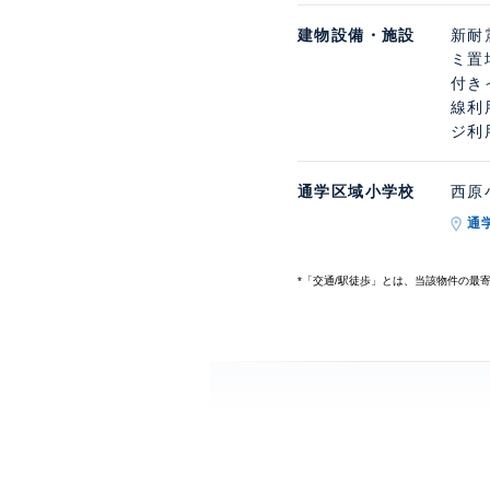
建物設備・施設
新耐
ミ置
付き
線利
ジ利
通学区域小学校
西原小
通
*「交通/駅徒歩」とは、当該物件の最