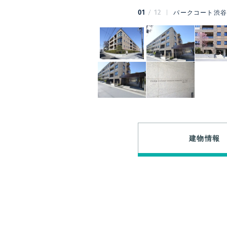
01
12
パークコート渋谷
建物情報