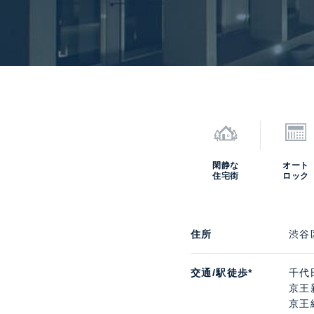
閑静な
オート
住宅街
ロック
住所
渋谷
交通/駅徒歩*
千代
京王
京王