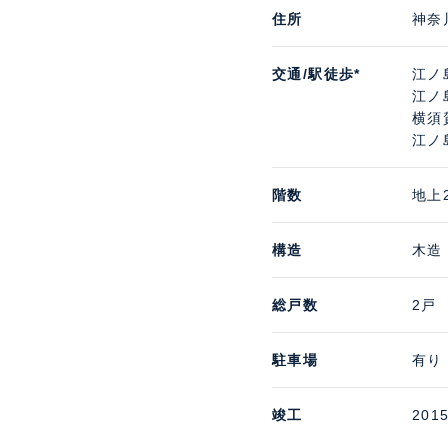
住所
神奈
交通/駅徒歩*
江ノ
江ノ
横須
江ノ
階数
地上
構造
木造
総戸数
2戸
駐車場
有り
竣工
201