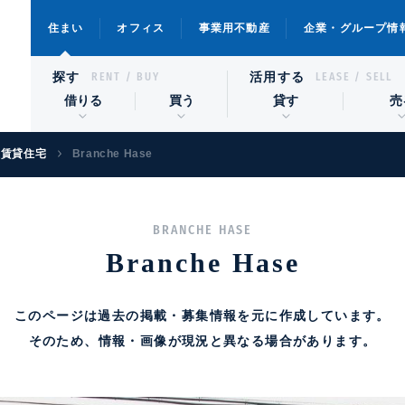
住まい
オフィス
事業用不動産
企業・グループ情
探す
活用する
RENT / BUY
LEASE / SELL
借りる
買う
貸す
売
級賃貸住宅
Branche Hase
BRANCHE HASE
Branche Hase
このページは過去の掲載・募集情報を元に作成しています。
そのため、情報・画像が現況と異なる場合があります。