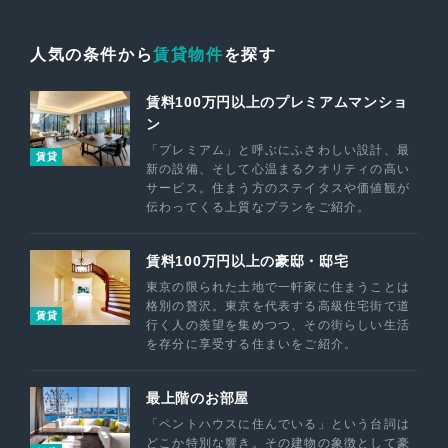
人気の条件から
賃貸物件
を探す
賃料100万円以上のプレミアムマンショ
ン
「プレミアム」と呼ぶにふさわしい設計、最
賃貸
新の設備、そして心温まるクオリティの高い
サービス。住まう方のステイタスや価値観が
伝わってくる上質なプランをご紹介。
賃料100万円以上の豪邸・邸宅
東京の限られた土地で一軒家に住まうことは
格別の贅沢。東京を代表する高級住宅街で道
賃貸
行く人の羨望を集めつつ、その街らしい生活
を存分に享受する住まいをご紹介。
最上階のお部屋
「ペントハウスに住んでいる」という台詞は
どこか特別な響き。その建物の象徴として豪