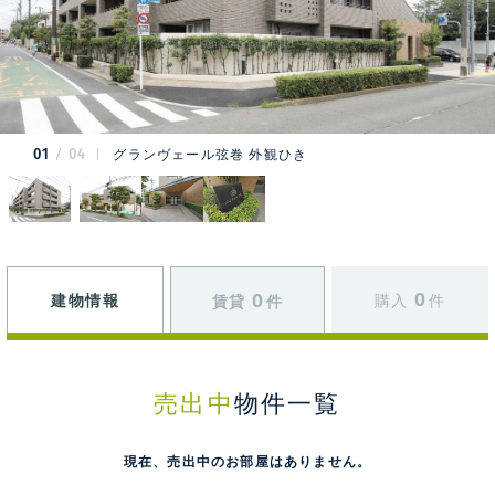
01
04
グランヴェール弦巻 外観ひき
0
0
建物情報
購入
件
賃貸
件
売出中
物件一覧
現在、売出中のお部屋はありません。