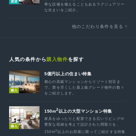
賃貸
華な設備を備えることもあるラグジュアリー
な住まいをご紹介。
他のこだわり条件を見る
人気の条件から
購入物件
を探す
5億円以上の住まい特集
都心の高級マンションからリゾート別荘ま
で。贅を尽くした最上級グレード物件の数々
購入
をご紹介します。
2
150m
以上の大型マンション特集
家具をゆったりと配置できる広いリビングや
豊富な収納を考えて設計された間取りを、
購入
2
150m
以上のお部屋に限ってご紹介する特集