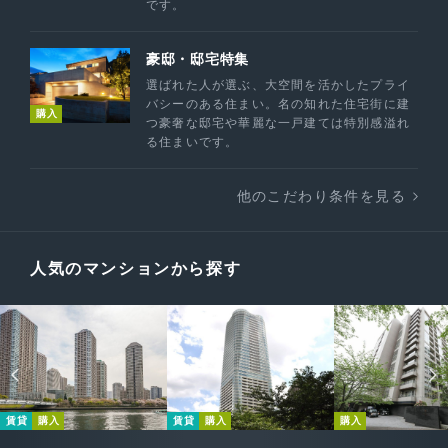
です。
豪邸・邸宅特集
選ばれた人が選ぶ、大空間を活かしたプライ
バシーのある住まい。名の知れた住宅街に建
購入
つ豪奢な邸宅や華麗な一戸建ては特別感溢れ
る住まいです。
他のこだわり条件を見る
人気のマンションから探す
賃貸
購入
賃貸
購入
購入