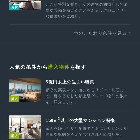
どこか特別な響き。その建物の象徴として豪
賃貸
華な設備を備えることもあるラグジュアリー
な住まいをご紹介。
他のこだわり条件を見る
人気の条件から
購入物件
を探す
5億円以上の住まい特集
都心の高級マンションからリゾート別荘ま
で。贅を尽くした最上級グレード物件の数々
購入
をご紹介します。
2
150m
以上の大型マンション特集
家具をゆったりと配置できる広いリビングや
豊富な収納を考えて設計された間取りを、
購入