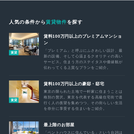
人気の条件から
賃貸物件
を探す
賃料100万円以上のプレミアムマンショ
ン
「プレミアム」と呼ぶにふさわしい設計、最
賃貸
新の設備、そして心温まるクオリティの高い
サービス。住まう方のステイタスや価値観が
伝わってくる上質なプランをご紹介。
賃料100万円以上の豪邸・邸宅
東京の限られた土地で一軒家に住まうことは
格別の贅沢。東京を代表する高級住宅街で道
賃貸
行く人の羨望を集めつつ、その街らしい生活
を存分に享受する住まいをご紹介。
最上階のお部屋
「ペントハウスに住んでいる」という台詞は