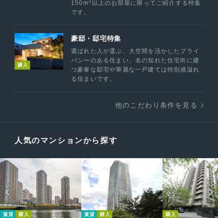
2
150m
以上のお部屋に限ってご紹介する特集
です。
豪邸・邸宅特集
選ばれた人が選ぶ、大空間を活かしたプライ
バシーのある住まい。名の知れた住宅街に建
購入
つ豪奢な邸宅や華麗な一戸建ては特別感溢れ
る住まいです。
他のこだわり条件を見る
人気のマンションから探す
賃貸
購入
賃貸
購入
購入