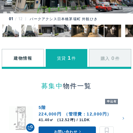
01
12
パークアクシス日本橋茅場町 外観ひき
1
0
建物情報
賃貸
件
購入
件
募集中
物件一覧
申込有
5階
224,000円
（管理費：12,000円）
41.40㎡ (12.52坪) / 1LDK
お問い合わせ