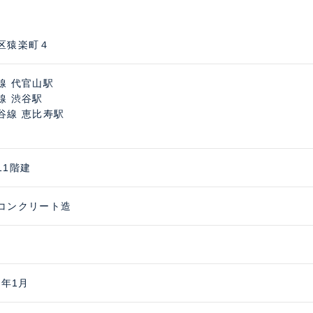
区猿楽町４
線 代官山駅
線 渋谷駅
谷線 恵比寿駅
11階建
コンクリート造
0年1月