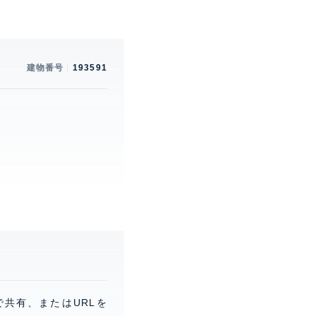
建物番号
193591
。
で共有、またはURLを