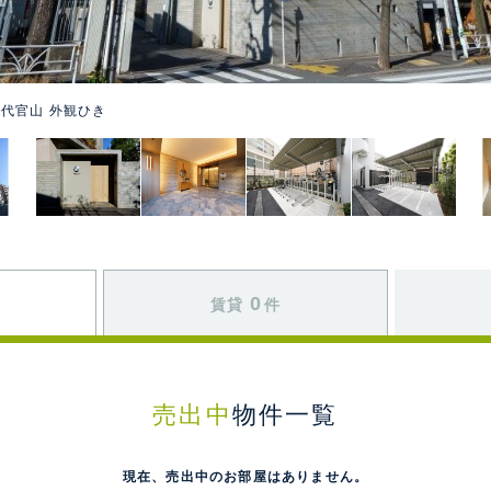
代官山 外観ひき
0
賃貸
件
売出中
物件一覧
現在、売出中のお部屋はありません。