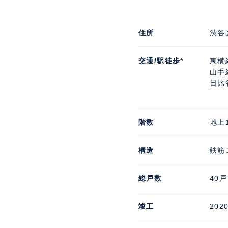
住所
渋谷
交通/駅徒歩*
東横
山手
日比
階数
地上
構造
鉄筋
総戸数
40戸
竣工
202