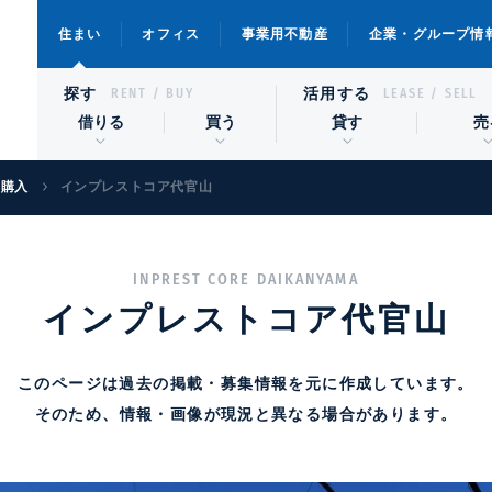
住まい
オフィス
事業用不動産
企業・グループ情
探す
活用する
RENT / BUY
LEASE / SELL
借りる
買う
貸す
売
宅購入
インプレストコア代官山
INPREST CORE DAIKANYAMA
インプレストコア代官山
このページは過去の掲載・募集情報を元に作成しています。
そのため、情報・画像が現況と異なる場合があります。