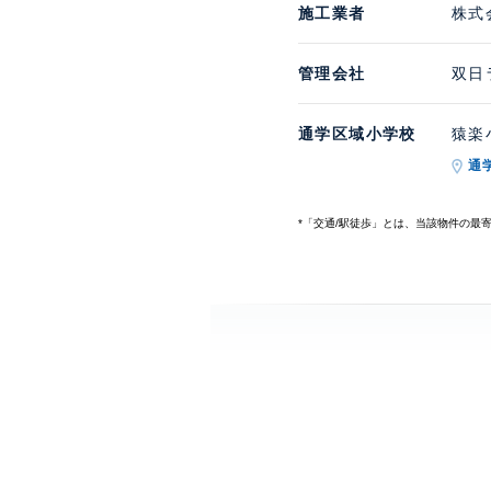
施工業者
株式
管理会社
双日
通学区域小学校
猿楽小
通
*「交通/駅徒歩」とは、当該物件の最