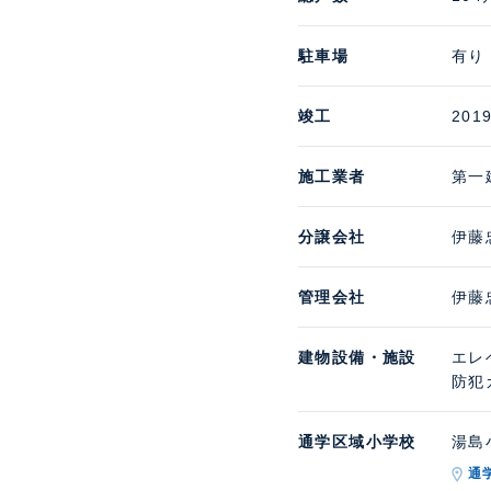
駐車場
有り 
竣工
201
施工業者
第一
分譲会社
伊藤
管理会社
伊藤
建物設備・施設
エレ
防犯
通学区域小学校
湯島小
通