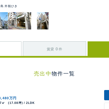
島 外観ひき
0
賃貸
件
売出中
物件一覧
3,480万円
47㎡ (17.08坪) / 2LDK