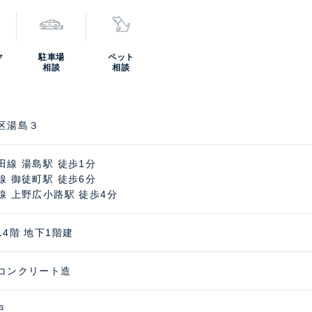
ク
駐車場
ペット
相談
相談
区湯島３
田線 湯島駅 徒歩1分
線 御徒町駅 徒歩6分
線 上野広小路駅 徒歩4分
14階 地下1階建
コンクリート造
戸