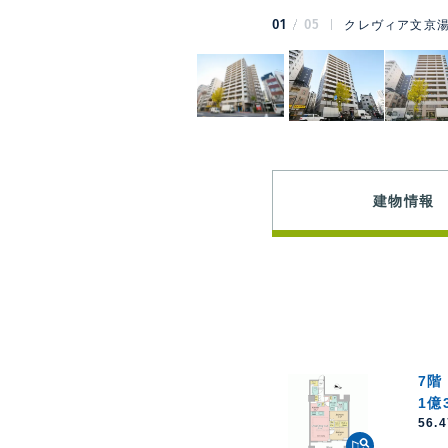
01
05
クレヴィア文京湯
建物情報
7階
1億
56.