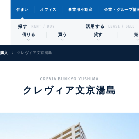
住まい
オフィス
事業用不動産
企業・グループ情
探す
活用する
RENT / BUY
LEASE / SELL
借りる
買う
貸す
売
宅購入
クレヴィア文京湯島
CREVIA BUNKYO YUSHIMA
クレヴィア文京湯島