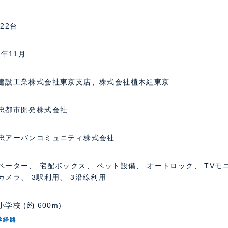
22台
9年11月
建設工業株式会社東京支店、株式会社植木組東京
忠都市開発株式会社
忠アーバンコミュニティ株式会社
ベーター、 宅配ボックス、 ペット設備、 オートロック、 TV
カメラ、 3駅利用、 3沿線利用
学校 (約 600m)
学経路