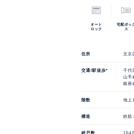
オート
宅配ボッ
ロック
ス
住所
文京
交通/駅徒歩*
千代
山手
銀座
階数
地上
構造
鉄筋
総戸数
104