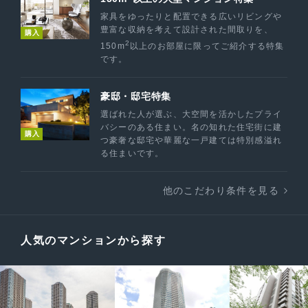
家具をゆったりと配置できる広いリビングや
豊富な収納を考えて設計された間取りを、
購入
2
150m
以上のお部屋に限ってご紹介する特集
です。
豪邸・邸宅特集
選ばれた人が選ぶ、大空間を活かしたプライ
バシーのある住まい。名の知れた住宅街に建
購入
つ豪奢な邸宅や華麗な一戸建ては特別感溢れ
る住まいです。
他のこだわり条件を見る
人気のマンションから探す