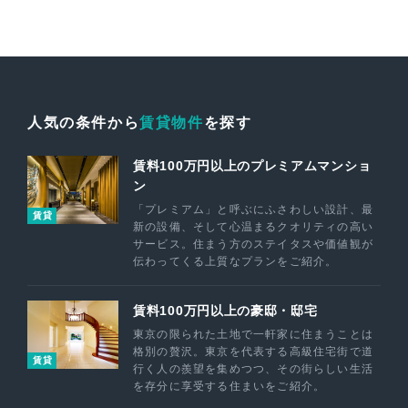
人気の条件から
賃貸物件
を探す
賃料100万円以上のプレミアムマンショ
ン
「プレミアム」と呼ぶにふさわしい設計、最
賃貸
新の設備、そして心温まるクオリティの高い
サービス。住まう方のステイタスや価値観が
伝わってくる上質なプランをご紹介。
賃料100万円以上の豪邸・邸宅
東京の限られた土地で一軒家に住まうことは
格別の贅沢。東京を代表する高級住宅街で道
賃貸
行く人の羨望を集めつつ、その街らしい生活
を存分に享受する住まいをご紹介。