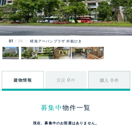
01
06
晴海アーバンプラザ 外観ひき
0
0
建物情報
賃貸
件
購入
件
募集中
物件一覧
現在、募集中のお部屋はありません。