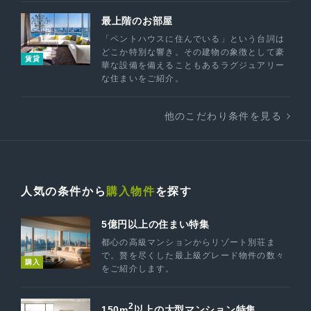
最上階のお部屋
「ペントハウスに住んでいる」という台詞は
どこか特別な響き。その建物の象徴として豪
賃貸
華な設備を備えることもあるラグジュアリー
な住まいをご紹介。
他のこだわり条件を見る
人気の条件から
購入物件
を探す
5億円以上の住まい特集
都心の高級マンションからリゾート別荘ま
で。贅を尽くした最上級グレード物件の数々
購入
をご紹介します。
2
150m
以上の大型マンション特集