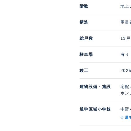
階数
地上
構造
重量
総戸数
13戸
駐車場
有り
竣工
202
建物設備・施設
宅配
ホン
通学区域小学校
中野本
通