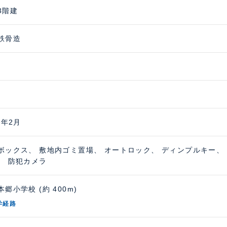
3階建
鉄骨造
5年2月
ボックス、 敷地内ゴミ置場、 オートロック、 ディンプルキー、
、 防犯カメラ
郷小学校 (約 400m)
学経路