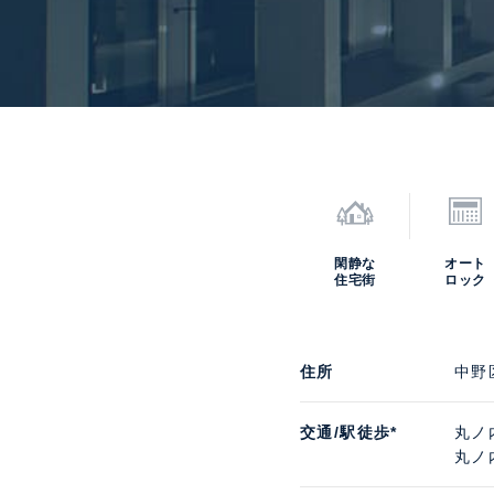
閑静な
オート
住宅街
ロック
住所
中野
交通/駅徒歩*
丸ノ
丸ノ