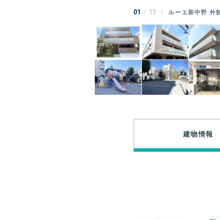
01
15
ルーエ新中野 外
建物情報