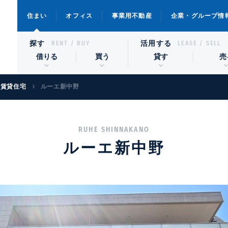
住まい
オフィス
事業用不動産
企業・グループ情
探す
活用する
RENT / BUY
LEASE / SELL
借りる
買う
貸す
売
級賃貸住宅
ルーエ新中野
RUHE SHINNAKANO
ルーエ新中野