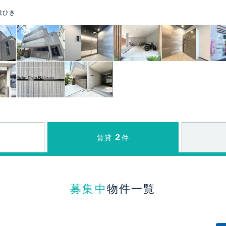
観ひき
2
賃貸
件
募集中
物件一覧