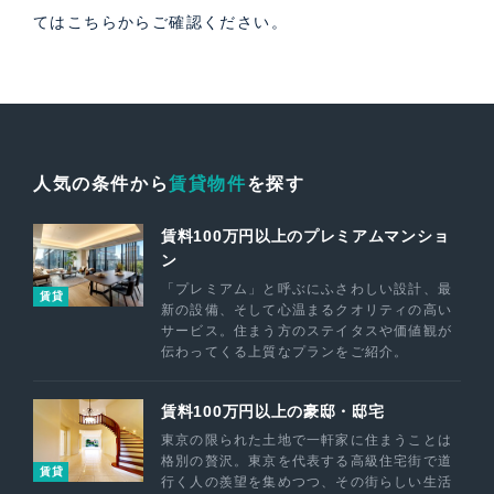
ては
こちら
からご確認ください。
人気の条件から
賃貸物件
を探す
賃料100万円以上のプレミアムマンショ
ン
「プレミアム」と呼ぶにふさわしい設計、最
賃貸
新の設備、そして心温まるクオリティの高い
サービス。住まう方のステイタスや価値観が
伝わってくる上質なプランをご紹介。
賃料100万円以上の豪邸・邸宅
東京の限られた土地で一軒家に住まうことは
格別の贅沢。東京を代表する高級住宅街で道
賃貸
行く人の羨望を集めつつ、その街らしい生活