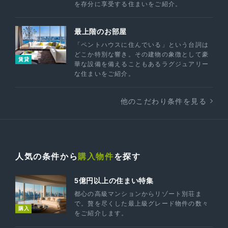
を存分に享受する住まいをご紹介。
最上階のお部屋
「ペントハウスに住んでいる」という台詞は
どこか特別な響き。その建物の象徴として豪
賃貸
華な設備を備えることもあるラグジュアリー
な住まいをご紹介。
他のこだわり条件を見る
人気の条件から
購入物件
を探す
5億円以上の住まい特集
都心の高級マンションからリゾート別荘ま
で。贅を尽くした最上級グレード物件の数々
購入
をご紹介します。