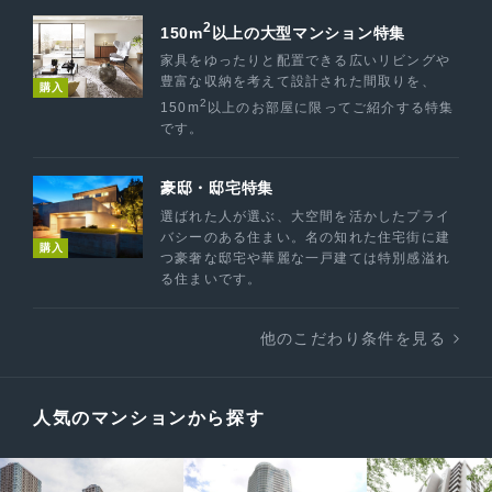
2
150m
以上の大型マンション特集
家具をゆったりと配置できる広いリビングや
豊富な収納を考えて設計された間取りを、
購入
2
150m
以上のお部屋に限ってご紹介する特集
です。
豪邸・邸宅特集
選ばれた人が選ぶ、大空間を活かしたプライ
バシーのある住まい。名の知れた住宅街に建
購入
つ豪奢な邸宅や華麗な一戸建ては特別感溢れ
る住まいです。
他のこだわり条件を見る
人気のマンションから探す