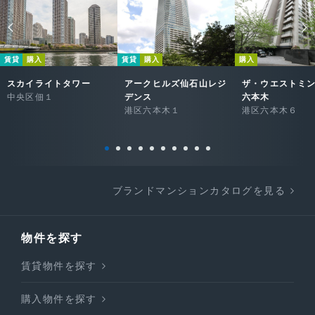
賃貸
購入
賃貸
購入
購入
スカイライトタワー
アークヒルズ仙石山レジ
ザ・ウエストミ
中央区佃１
デンス
六本木
港区六本木１
港区六本木６
ブランドマンションカタログを見る
物件を探す
賃貸物件を探す
購入物件を探す