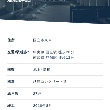
住所
国立市東４
交通/駅徒歩*
中央線 国立駅 徒歩20分
南武線 谷保駅 徒歩12分
階数
地上4階建
構造
鉄筋コンクリート造
総戸数
27戸
竣工
2010年8月