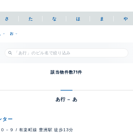
さ
た
な
は
ま
や
え
お
該当物件数
71
件
あ行 – あ
ンター
－９ / 有楽町線 豊洲駅 徒歩13分