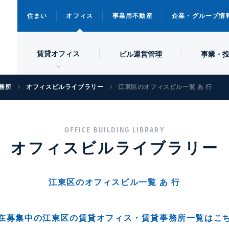
住まい
オフィス
事業用不動産
企業・グループ情
賃貸オフィス
ビル
運営管理
事業・
務所
オフィスビルライブラリー
江東区のオフィスビル一覧 あ 行
OFFICE BUILDING LIBRARY
オフィスビルライブラリー
江東区
のオフィスビル一覧
あ
行
在募集中の
江東区
の賃貸オフィス・賃貸事務所一覧はこ