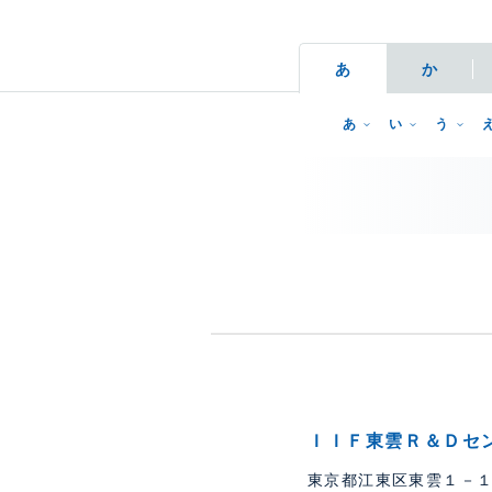
あ
か
あ
い
う
ＩＩＦ東雲Ｒ＆Ｄセ
東京都江東区東雲１－１０