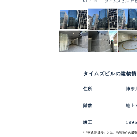
01
14
タイムズビル 外
タイムズビルの建物
住所
神奈
階数
地上
竣工
199
*「交通/駅徒歩」とは、当該物件の最