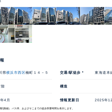
観
情報
川県
横浜市西区
楠町１４－５
交通/駅徒歩 *
東海道本
7階
構造
5年4月
情報更新日
2025年1
寄駅(路線)、バス停、およびそこまでの徒歩所要時間を表示します。