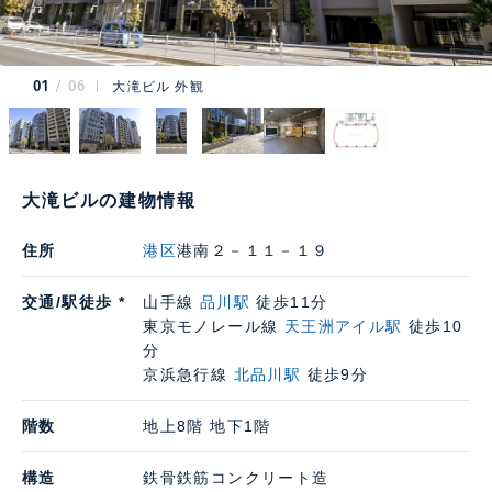
01
06
大滝ビル 外観
大滝ビルの建物情報
住所
港区
港南２－１１－１９
交通/駅徒歩 *
山手線
品川駅
徒歩11分
東京モノレール線
天王洲アイル駅
徒歩10
分
京浜急行線
北品川駅
徒歩9分
階数
地上8階 地下1階
構造
鉄骨鉄筋コンクリート造