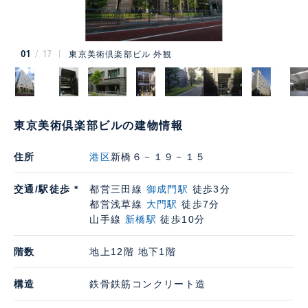
01
17
東京美術倶楽部ビル 外観
東京美術倶楽部ビルの建物情報
住所
港区
新橋６－１９－１５
交通/駅徒歩 *
都営三田線
御成門駅
徒歩3分
都営浅草線
大門駅
徒歩7分
山手線
新橋駅
徒歩10分
階数
地上12階 地下1階
構造
鉄骨鉄筋コンクリート造