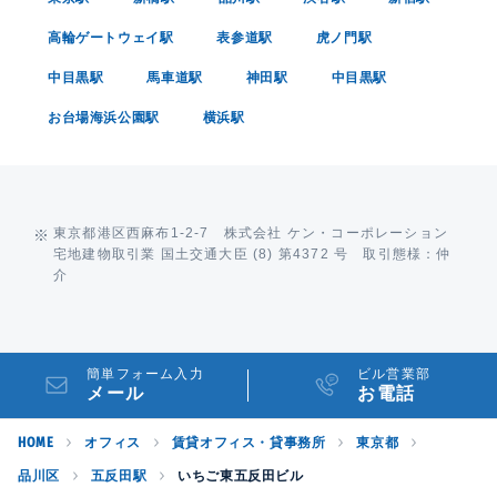
高輪ゲートウェイ駅
表参道駅
虎ノ門駅
中目黒駅
馬車道駅
神田駅
中目黒駅
お台場海浜公園駅
横浜駅
東京都港区西麻布1-2-7 株式会社 ケン・コーポレーション
宅地建物取引業 国土交通大臣 (8) 第4372 号 取引態様：仲
介
簡単フォーム入力
ビル営業部
メール
お電話
HOME
オフィス
賃貸オフィス・貸事務所
東京都
品川区
五反田駅
いちご東五反田ビル