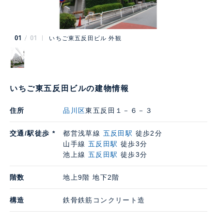
01
01
いちご東五反田ビル 外観
いちご東五反田ビルの建物情報
住所
品川区
東五反田１－６－３
交通/駅徒歩 *
都営浅草線
五反田駅
徒歩2分
山手線
五反田駅
徒歩3分
池上線
五反田駅
徒歩3分
階数
地上9階 地下2階
構造
鉄骨鉄筋コンクリート造