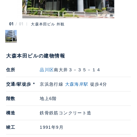
01
01
大森本田ビル 外観
大森本田ビルの建物情報
住所
品川区
南大井３－３５－１４
交通/駅徒歩 *
京浜急行線
大森海岸駅
徒歩4分
階数
地上6階
構造
鉄骨鉄筋コンクリート造
竣工
1991年9月