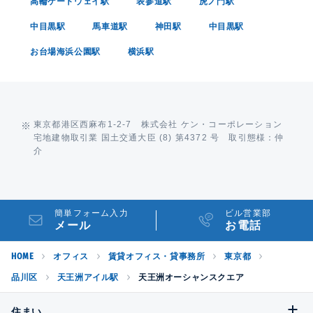
高輪ゲートウェイ駅
表参道駅
虎ノ門駅
中目黒駅
馬車道駅
神田駅
中目黒駅
お台場海浜公園駅
横浜駅
東京都港区西麻布1-2-7 株式会社 ケン・コーポレーション
宅地建物取引業 国土交通大臣 (8) 第4372 号 取引態様：仲
介
簡単フォーム入力
ビル営業部
メール
お電話
HOME
オフィス
賃貸オフィス・貸事務所
東京都
品川区
天王洲アイル駅
天王洲オーシャンスクエア
住まい