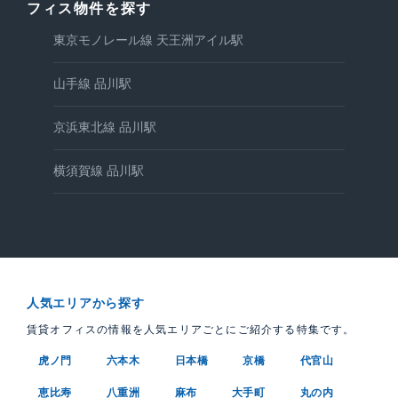
フィス物件を探す
東京モノレール線 天王洲アイル駅
山手線 品川駅
京浜東北線 品川駅
横須賀線 品川駅
人気エリアから探す
賃貸オフィスの情報を人気エリアごとにご紹介する特集です。
虎ノ門
六本木
日本橋
京橋
代官山
恵比寿
八重洲
麻布
大手町
丸の内