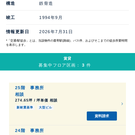
構造
鉄骨造
竣工
1994年9月
情報更新日
2026年7月31日
*「交通/駅徒歩」とは、当該物件の最寄駅(路線)、バス停、およびそこまでの徒歩所要時間
を表示します。
賃貸
募集中フロア区画：
3
件
25階
事務所
相談
274.65坪 / 坪単価 相談
新耐震基準
大型ビル
資料請求
24階
事務所