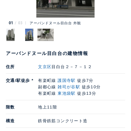
01
03
アーバンドヌール目白台 外観
アーバンドヌール目白台の建物情報
住所
文京区
目白台２－７－１２
交通/駅徒歩 *
有楽町線
護国寺駅
徒歩7分
副都心線
雑司が谷駅
徒歩10分
有楽町線
東池袋駅
徒歩13分
階数
地上11階
構造
鉄骨鉄筋コンクリート造