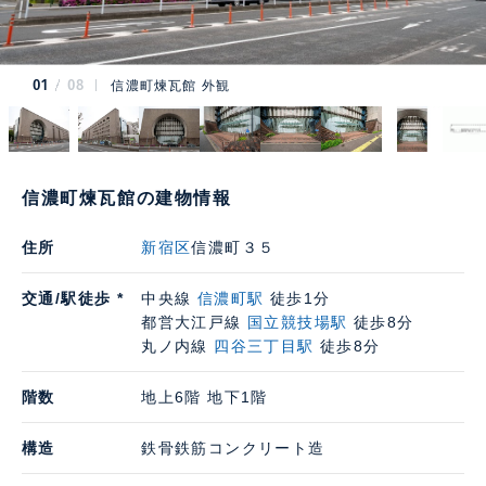
01
08
信濃町煉瓦館 外観
信濃町煉瓦館の建物情報
住所
新宿区
信濃町３５
交通/駅徒歩 *
中央線
信濃町駅
徒歩1分
都営大江戸線
国立競技場駅
徒歩8分
丸ノ内線
四谷三丁目駅
徒歩8分
階数
地上6階 地下1階
構造
鉄骨鉄筋コンクリート造