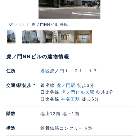
01
05
虎ノ門NNビル 外観
虎ノ門NNビルの建物情報
住所
港区
虎ノ門１－２１－１７
交通/駅徒歩 *
銀座線
虎ノ門駅
徒歩3分
日比谷線
虎ノ門ヒルズ駅
徒歩3分
日比谷線
神谷町駅
徒歩6分
階数
地上12階 地下1階
構造
鉄骨鉄筋コンクリート造