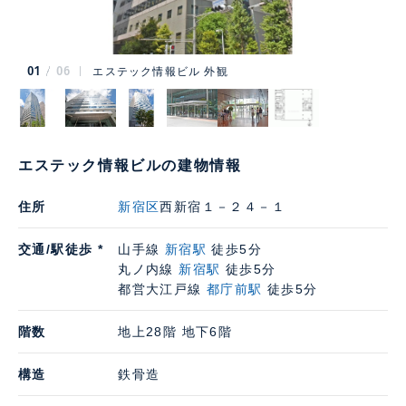
01
06
エステック情報ビル 外観
エステック情報ビルの建物情報
住所
新宿区
西新宿１－２４－１
交通/駅徒歩 *
山手線
新宿駅
徒歩5分
丸ノ内線
新宿駅
徒歩5分
都営大江戸線
都庁前駅
徒歩5分
階数
地上28階 地下6階
構造
鉄骨造