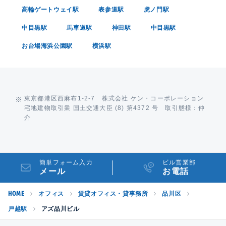
高輪ゲートウェイ駅
表参道駅
虎ノ門駅
中目黒駅
馬車道駅
神田駅
中目黒駅
お台場海浜公園駅
横浜駅
東京都港区西麻布1-2-7 株式会社 ケン・コーポレーション
宅地建物取引業 国土交通大臣 (8) 第4372 号 取引態様：仲
介
簡単フォーム入力
ビル営業部
メール
お電話
HOME
オフィス
賃貸オフィス・貸事務所
品川区
戸越駅
アズ品川ビル