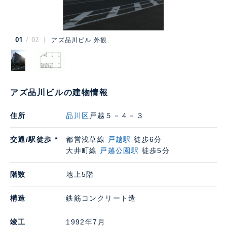
01
02
アズ品川ビル 外観
アズ品川ビルの建物情報
住所
品川区
戸越５－４－３
交通/駅徒歩 *
都営浅草線
戸越駅
徒歩6分
大井町線
戸越公園駅
徒歩5分
階数
地上5階
構造
鉄筋コンクリート造
竣工
1992年7月