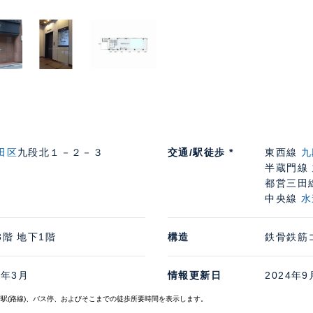
田区
九段北１－２－３
交通/駅徒歩 *
東西線
九
半蔵門線
都営三田
中央線
水
8階 地下1階
構造
鉄骨鉄筋
7年3月
情報更新日
2024年9
寄駅(路線)、バス停、およびそこまでの徒歩所要時間を表示します。