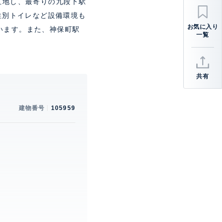
立地し、最寄りの九段下駅
性別トイレなど設備環境も
います。また、神保町駅
共有
建物番号
105959
。