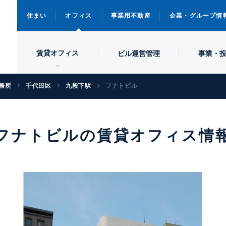
住まい
オフィス
事業用不動産
企業・グループ情
賃貸オフィス
ビル
運営管理
事業・
務所
千代田区
九段下駅
フナトビル
フナトビルの賃貸オフィス情