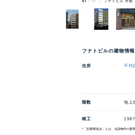
01
05
フナトビル 外観
フナトビルの建物情報
住所
千代
階数
地上
竣工
198
*「交通/駅徒歩」とは、当該物件の最