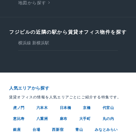
地図から探す
フジビルの近隣の駅から賃貸オフィス物件を探す
横浜線 新横浜駅
人気エリアから探す
賃貸オフィスの情報を人気エリアごとにご紹介する特集です。
虎ノ門
六本木
日本橋
京橋
代官山
恵比寿
八重洲
麻布
大手町
丸の内
銀座
台場
西新宿
青山
みなとみらい